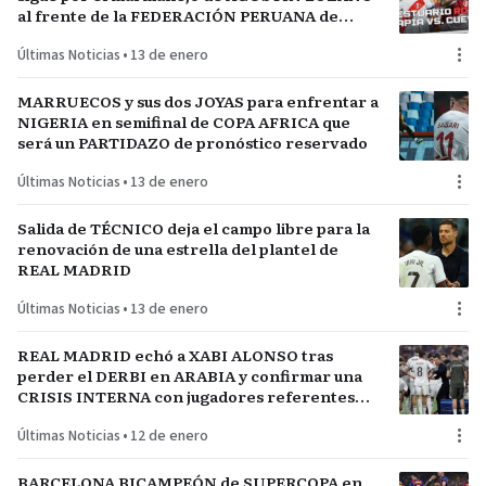
al frente de la FEDERACIÓN PERUANA de
FÚTBOL
Últimas Noticias
•
13 de enero
MARRUECOS y sus dos JOYAS para enfrentar a
NIGERIA en semifinal de COPA AFRICA que
será un PARTIDAZO de pronóstico reservado
Últimas Noticias
•
13 de enero
Salida de TÉCNICO deja el campo libre para la
renovación de una estrella del plantel de
REAL MADRID
Últimas Noticias
•
13 de enero
REAL MADRID echó a XABI ALONSO tras
perder el DERBI en ARABIA y confirmar una
CRISIS INTERNA con jugadores referentes
del plantel
Últimas Noticias
•
12 de enero
BARCELONA BICAMPEÓN de SUPERCOPA en