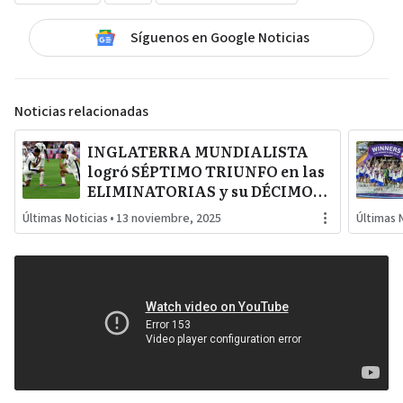
Síguenos en Google Noticias
Noticias relacionadas
INGLATERRA MUNDIALISTA
logró SÉPTIMO TRIUNFO en las
ELIMINATORIAS y su DÉCIMO
PARTIDO sin que le conviertan
Últimas Noticias
•
13 noviembre, 2025
Últimas 
GOLES