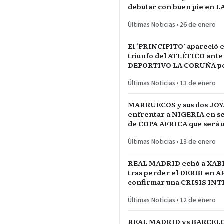
debutar con buen pie en L
INCONTRASTABLE
Últimas Noticias
•
26 de enero
El ‘PRINCIPITO’ apareció e
triunfo del ATLÉTICO ante
DEPORTIVO LA CORUÑA po
del REY en partido parejo
Últimas Noticias
•
13 de enero
MARRUECOS y sus dos JOY
enfrentar a NIGERIA en se
de COPA AFRICA que será 
PARTIDAZO de pronóstico
Últimas Noticias
•
13 de enero
reservado
REAL MADRID echó a XAB
tras perder el DERBI en A
confirmar una CRISIS IN
jugadores referentes del p
Últimas Noticias
•
12 de enero
REAL MADRID vs BARCELO