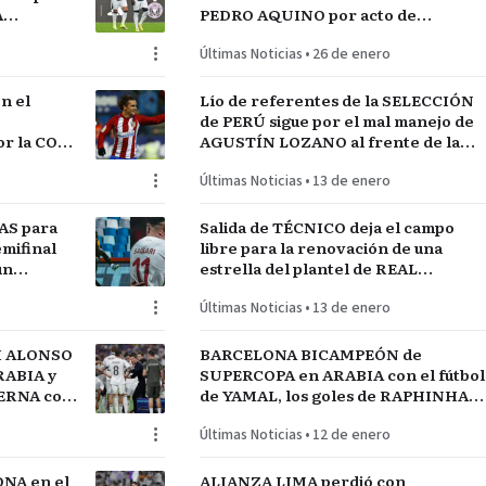
A
PEDRO AQUINO por acto de
indisciplina en MONTEVIDEO
Últimas Noticias
•
26 de enero
n el
Lío de referentes de la SELECCIÓN
de PERÚ sigue por el mal manejo de
r la COPA
AGUSTÍN LOZANO al frente de la
FEDERACIÓN PERUANA de FÚTBOL
Últimas Noticias
•
13 de enero
AS para
Salida de TÉCNICO deja el campo
mifinal
libre para la renovación de una
un
estrella del plantel de REAL
MADRID
Últimas Noticias
•
13 de enero
I ALONSO
BARCELONA BICAMPEÓN de
RABIA y
SUPERCOPA en ARABIA con el fútbol
TERNA con
de YAMAL, los goles de RAPHINHA y
lantel
las manos de JOAN GARCÍA
Últimas Noticias
•
12 de enero
NA en el
ALIANZA LIMA perdió con