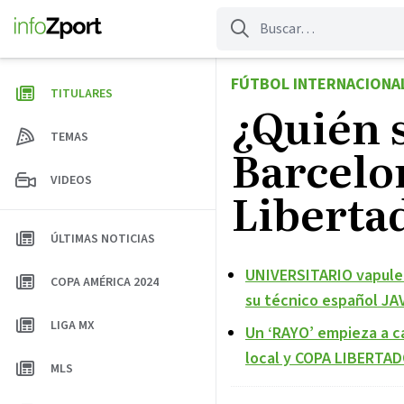
Saltar
al
contenido
FÚTBOL INTERNACIONA
TITULARES
¿Quién s
TEMAS
Barcelo
VIDEOS
Liberta
ÚLTIMAS NOTICIAS
UNIVERSITARIO vapuleó
COPA AMÉRICA 2024
su técnico español J
LIGA MX
Un ‘RAYO’ empieza a c
local y COPA LIBERTA
MLS