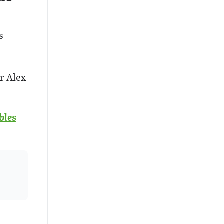
s
a
r Alex
bles