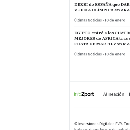
DERBI de ESPAÑA que DARÍ
VUELTA OLÍMPICA en ARAB
INICIO de TEMPORADA
Últimas Noticias
•
10 de enero
EGIPTO entró a los CUATR
MEJORES de AFRICA tras s
COSTA DE MARFIL con 
Y SALAH…QUE VENGA SE
Últimas Noticias
•
10 de enero
Alineación
© Inversiones Digitales FVR. T
Noticias deportivas y de entret