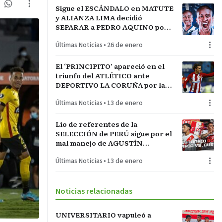
Sigue el ESCÁNDALO en MATUTE
y ALIANZA LIMA decidió
SEPARAR a PEDRO AQUINO por
acto de indisciplina en
Últimas Noticias
•
26 de enero
MONTEVIDEO
El ‘PRINCIPITO’ apareció en el
triunfo del ATLÉTICO ante
DEPORTIVO LA CORUÑA por la
COPA del REY en partido parejo
Últimas Noticias
•
13 de enero
Lío de referentes de la
SELECCIÓN de PERÚ sigue por el
mal manejo de AGUSTÍN
LOZANO al frente de la
Últimas Noticias
•
13 de enero
FEDERACIÓN PERUANA de
FÚTBOL
Noticias relacionadas
UNIVERSITARIO vapuleó a