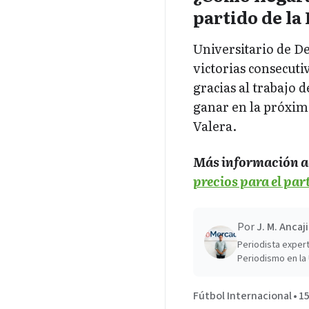
partido de la
Universitario de D
victorias consecutiv
gracias al trabajo d
ganar en la próxim
Valera.
Más información a
precios para el par
Por
J. M. Ancaj
Periodista expert
Periodismo en la 
Fútbol Internacional
•
15