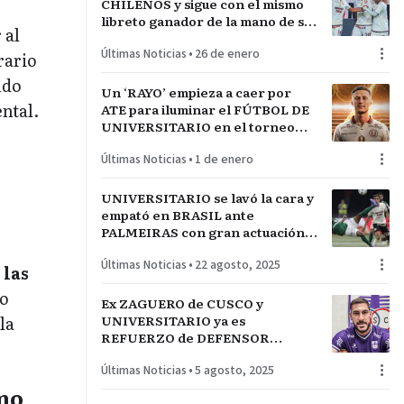
CHILENOS y sigue con el mismo
libreto ganador de la mano de su
 al
técnico español JAVIER
Últimas Noticias
•
26 de enero
RABANAL
rario
ndo
Un ‘RAYO’ empieza a caer por
ntal.
ATE para iluminar el FÚTBOL DE
UNIVERSITARIO en el torneo
local y COPA LIBERTADORES
Últimas Noticias
•
1 de enero
UNIVERSITARIO se lavó la cara y
empató en BRASIL ante
PALMEIRAS con gran actuación
en el juego COLECTIVO
Últimas Noticias
•
22 agosto, 2025
 las
o
Ex ZAGUERO de CUSCO y
UNIVERSITARIO ya es
la
REFUERZO de DEFENSOR
SPORTING de URUGUAY hasta
Últimas Noticias
•
5 agosto, 2025
todo el 2026
mo