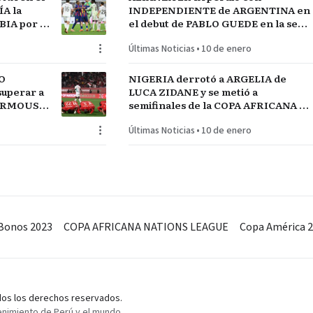
A la
INDEPENDIENTE de ARGENTINA en
IA por el
el debut de PABLO GUEDE en la serie
RÍO DE LA PLATA de URUGUAY
Últimas Noticias
•
10 de enero
O
NIGERIA derrotó a ARGELIA de
uperar a
LUCA ZIDANE y se metió a
MARMOUSH
semifinales de la COPA AFRICANA de
NEGAL
NACIONES ante MARRUECOS
Últimas Noticias
•
10 de enero
Bonos 2023
COPA AFRICANA NATIONS LEAGUE
Copa América 
odos los derechos reservados.
enimiento de Perú y el mundo