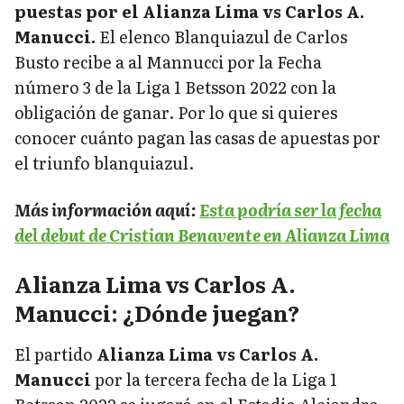
puestas por el Alianza Lima vs Carlos A.
Manucci.
El elenco Blanquiazul de Carlos
Busto recibe a al Mannucci por la Fecha
número 3 de la Liga 1 Betsson 2022 con la
obligación de ganar. Por lo que si quieres
conocer cuánto pagan las casas de apuestas por
el triunfo blanquiazul.
Más información aquí:
Esta podría ser la fecha
del debut de Cristian Benavente en Alianza Lima
Alianza Lima vs Carlos A.
Manucci: ¿Dónde juegan?
El partido
Alianza Lima vs Carlos A.
Manucci
por la tercera fecha de la Liga 1