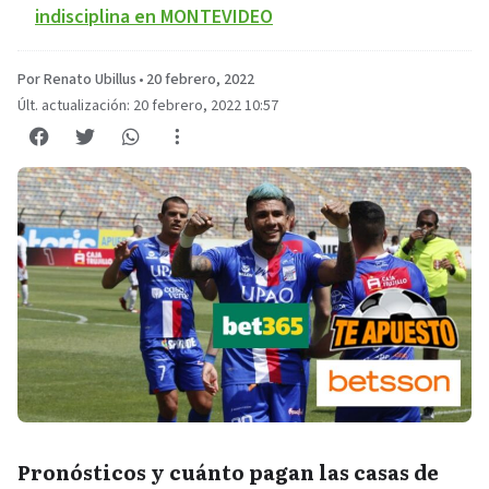
indisciplina en MONTEVIDEO
Por Renato Ubillus
•
20 febrero, 2022
Últ. actualización: 20 febrero, 2022 10:57
Pronósticos y cuánto pagan las casas de