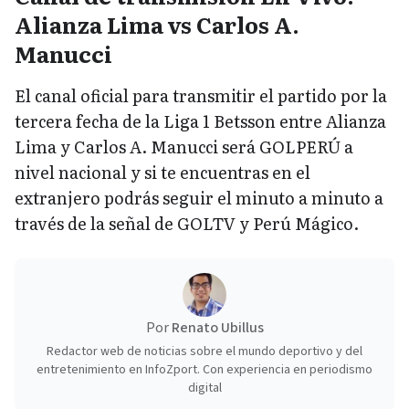
Alianza Lima vs Carlos A.
Manucci
El canal oficial para transmitir el partido por la
tercera fecha de la Liga 1 Betsson entre Alianza
Lima y Carlos A. Manucci será GOLPERÚ a
nivel nacional y si te encuentras en el
extranjero podrás seguir el minuto a minuto a
través de la señal de GOLTV y Perú Mágico.
Por
Renato Ubillus
Redactor web de noticias sobre el mundo deportivo y del
entretenimiento en InfoZport. Con experiencia en periodismo
digital