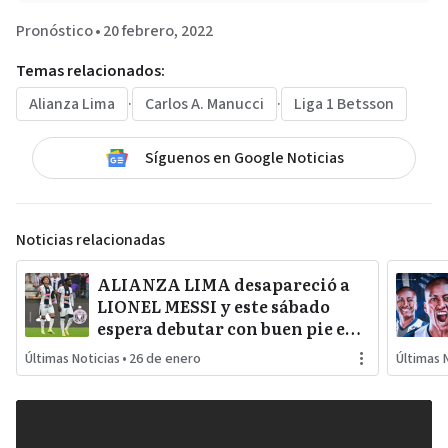
Pronóstico
•
20 febrero, 2022
Temas relacionados:
Alianza Lima
·
Carlos A. Manucci
·
Liga 1 Betsson
Síguenos en Google Noticias
Noticias relacionadas
ALIANZA LIMA desapareció a
LIONEL MESSI y este sábado
espera debutar con buen pie en
LA INCONTRASTABLE
Últimas Noticias
•
26 de enero
Últimas 