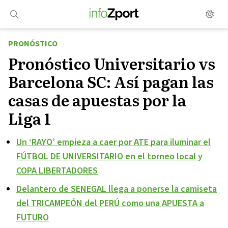
Saltar
al
contenido
PRONÓSTICO
Pronóstico Universitario vs
Barcelona SC: Así pagan las
casas de apuestas por la
Liga 1
Un ‘RAYO’ empieza a caer por ATE para iluminar el
FÚTBOL DE UNIVERSITARIO en el torneo local y
COPA LIBERTADORES
Delantero de SENEGAL llega a ponerse la camiseta
del TRICAMPEÓN del PERÚ como una APUESTA a
FUTURO