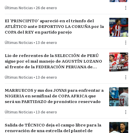
Últimas Noticias
•
26 de enero
El ‘PRINCIPITO’ apareció en el triunfo del
ATLÉTICO ante DEPORTIVO LA CORUÑA por la
COPA del REY en partido parejo
Últimas Noticias
•
13 de enero
Lío de referentes de la SELECCIÓN de PERÚ
sigue por el mal manejo de AGUSTÍN LOZANO
al frente de la FEDERACIÓN PERUANA de
FÚTBOL
Últimas Noticias
•
13 de enero
MARRUECOS y sus dos JOYAS para enfrentar a
NIGERIA en semifinal de COPA AFRICA que
será un PARTIDAZO de pronóstico reservado
Últimas Noticias
•
13 de enero
Salida de TÉCNICO deja el campo libre para la
renovación de una estrella del plantel de