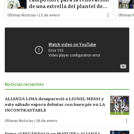
de una estrella del plantel de
REAL MADRID
Últimas Noticias
•
13 de enero
Últimas 
Noticias recientes
ALIANZA LIMA desapareció a LIONEL MESSI y
este sábado espera debutar con buen pie en LA
INCONTRASTABLE
Últimas Noticias
•
26 de enero
Sigue el ESCÁNDALO en MATUTE y ALIANZA