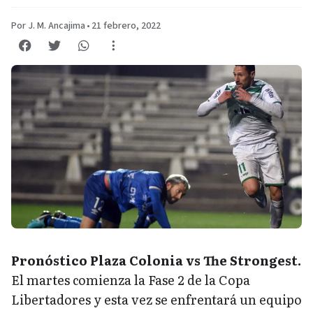
Por J. M. Ancajima
•
21 febrero, 2022
Pronóstico Plaza Colonia vs The Strongest.
El martes comienza la Fase 2 de la Copa
Libertadores y esta vez se enfrentará un equipo