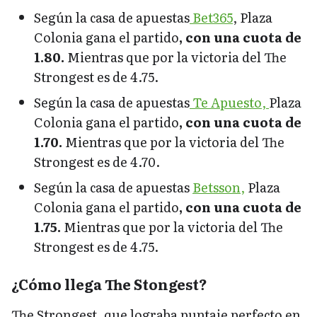
Según la casa de apuestas
Bet365
, Plaza
Colonia gana el partido
,
con una cuota de
1.80.
Mientras que por la victoria del The
Strongest es de 4.75.
Según la casa de apuestas
Te Apuesto,
Plaza
Colonia gana el partido
,
con una cuota de
1.70.
Mientras que por la victoria del The
Strongest es de 4.70.
Según la casa de apuestas
Betsson,
Plaza
Colonia gana el partido
,
con una cuota de
1.75.
Mientras que por la victoria del The
Strongest es de 4.75.
¿Cómo llega The Stongest?
The Strongest, que lograba puntaje perfecto en