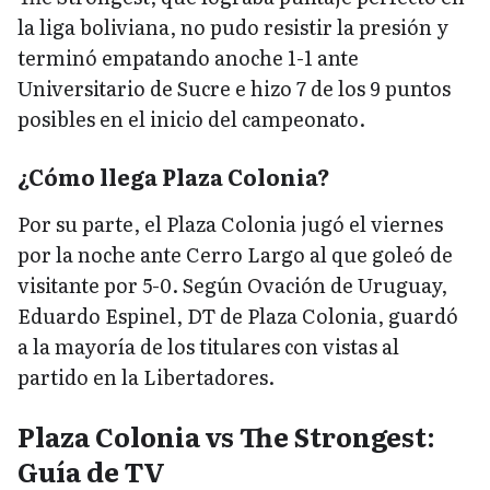
la liga boliviana, no pudo resistir la presión y
terminó empatando anoche 1-1 ante
Universitario de Sucre e hizo 7 de los 9 puntos
posibles en el inicio del campeonato.
¿Cómo llega Plaza Colonia?
Por su parte, el Plaza Colonia jugó el viernes
por la noche ante Cerro Largo al que goleó de
visitante por 5-0. Según Ovación de Uruguay,
Eduardo Espinel, DT de Plaza Colonia, guardó
a la mayoría de los titulares con vistas al
partido en la Libertadores.
Plaza Colonia vs The Strongest:
Guía de TV