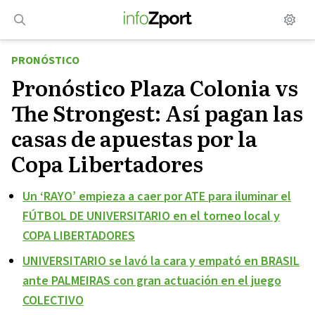
Saltar
al
contenido
PRONÓSTICO
Pronóstico Plaza Colonia vs
The Strongest: Así pagan las
casas de apuestas por la
Copa Libertadores
Un ‘RAYO’ empieza a caer por ATE para iluminar el
FÚTBOL DE UNIVERSITARIO en el torneo local y
COPA LIBERTADORES
UNIVERSITARIO se lavó la cara y empató en BRASIL
ante PALMEIRAS con gran actuación en el juego
COLECTIVO