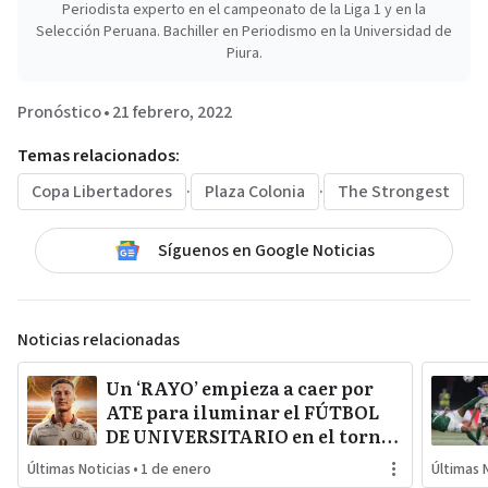
Periodista experto en el campeonato de la Liga 1 y en la
Selección Peruana. Bachiller en Periodismo en la Universidad de
Piura.
Pronóstico
•
21 febrero, 2022
Temas relacionados:
Copa Libertadores
·
Plaza Colonia
·
The Strongest
Síguenos en Google Noticias
Noticias relacionadas
Un ‘RAYO’ empieza a caer por
ATE para iluminar el FÚTBOL
DE UNIVERSITARIO en el torneo
local y COPA LIBERTADORES
Últimas Noticias
•
1 de enero
Últimas 