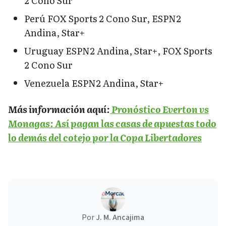
2 Cono Sur
Perú FOX Sports 2 Cono Sur, ESPN2
Andina, Star+
Uruguay ESPN2 Andina, Star+, FOX Sports
2 Cono Sur
Venezuela ESPN2 Andina, Star+
Más información aquí:
Pronóstico Everton vs
Monagas: Así pagan las casas de apuestas todo
lo demás del cotejo por la Copa Libertadores
Por
J. M. Ancajima