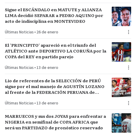
Sigue el ESCÁNDALO en MATUTE y ALIANZA
LIMA decidió SEPARAR a PEDRO AQUINO por
acto de indisciplina en MONTEVIDEO
Últimas Noticias
•
26 de enero
El ‘PRINCIPITO’ apareció en el triunfo del
ATLÉTICO ante DEPORTIVO LA CORUÑA por la
COPA del REY en partido parejo
Últimas Noticias
•
13 de enero
Lío de referentes de la SELECCIÓN de PERÚ
sigue por el mal manejo de AGUSTÍN LOZANO
al frente de la FEDERACIÓN PERUANA de
FÚTBOL
Últimas Noticias
•
13 de enero
MARRUECOS y sus dos JOYAS para enfrentar a
NIGERIA en semifinal de COPA AFRICA que
será un PARTIDAZO de pronóstico reservado