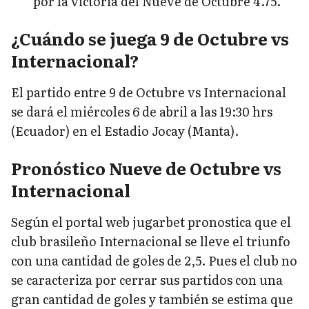
por la victoria del Nueve de Octubre 4.75.
¿Cuándo se juega 9 de Octubre vs
Internacional?
El partido entre 9 de Octubre vs Internacional
se dará el miércoles 6 de abril a las 19:30 hrs
(Ecuador) en el Estadio Jocay (Manta).
Pronóstico Nueve de Octubre vs
Internacional
Según el portal web jugarbet pronostica que el
club brasileño Internacional se lleve el triunfo
con una cantidad de goles de 2,5. Pues el club no
se caracteriza por cerrar sus partidos con una
gran cantidad de goles y también se estima que