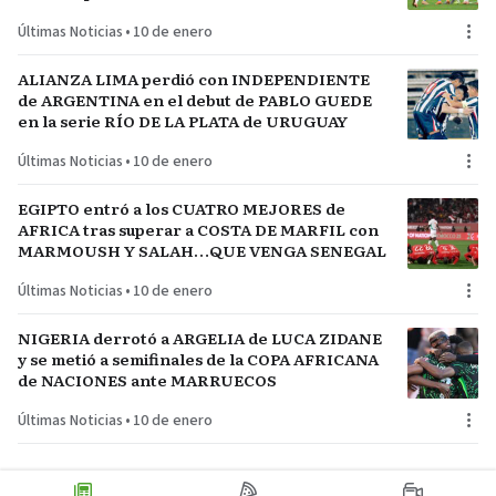
Últimas Noticias
•
10 de enero
ALIANZA LIMA perdió con INDEPENDIENTE
de ARGENTINA en el debut de PABLO GUEDE
en la serie RÍO DE LA PLATA de URUGUAY
Últimas Noticias
•
10 de enero
EGIPTO entró a los CUATRO MEJORES de
AFRICA tras superar a COSTA DE MARFIL con
MARMOUSH Y SALAH…QUE VENGA SENEGAL
Últimas Noticias
•
10 de enero
NIGERIA derrotó a ARGELIA de LUCA ZIDANE
y se metió a semifinales de la COPA AFRICANA
de NACIONES ante MARRUECOS
Últimas Noticias
•
10 de enero