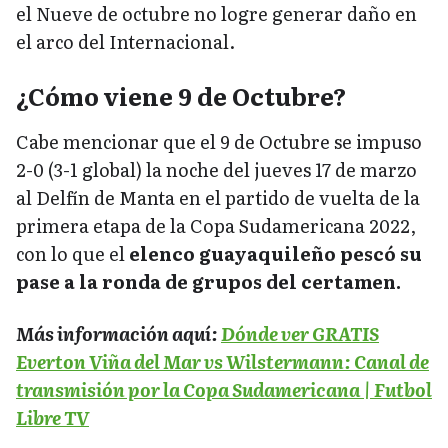
el Nueve de octubre no logre generar daño en
el arco del Internacional.
¿Cómo viene 9 de Octubre?
Cabe mencionar que el 9 de Octubre se impuso
2-0 (3-1 global) la noche del jueves 17 de marzo
al Delfín de Manta en el partido de vuelta de la
primera etapa de la Copa Sudamericana 2022,
con lo que el
elenco guayaquileño pescó su
pase a la ronda de grupos del certamen.
Más información aquí:
Dónde ver GRATIS
Everton Viña del Mar vs Wilstermann: Canal de
transmisión por la Copa Sudamericana | Futbol
Libre TV