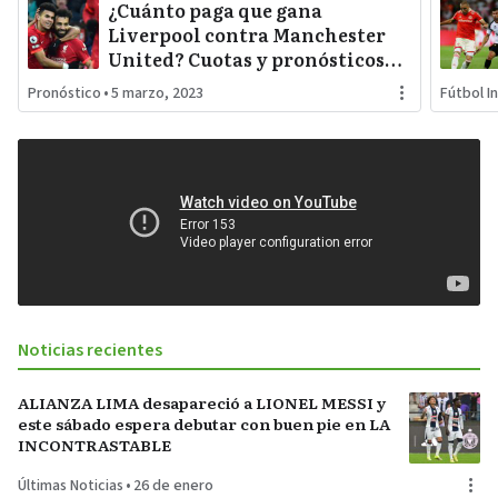
¿Cuánto paga que gana
Liverpool contra Manchester
United? Cuotas y pronósticos
para HOY
Pronóstico
•
5 marzo, 2023
Fútbol I
Noticias recientes
ALIANZA LIMA desapareció a LIONEL MESSI y
este sábado espera debutar con buen pie en LA
INCONTRASTABLE
Últimas Noticias
•
26 de enero