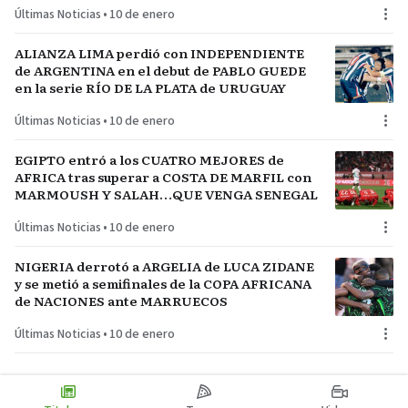
Últimas Noticias
•
10 de enero
ALIANZA LIMA perdió con INDEPENDIENTE
de ARGENTINA en el debut de PABLO GUEDE
en la serie RÍO DE LA PLATA de URUGUAY
Últimas Noticias
•
10 de enero
EGIPTO entró a los CUATRO MEJORES de
AFRICA tras superar a COSTA DE MARFIL con
MARMOUSH Y SALAH…QUE VENGA SENEGAL
Últimas Noticias
•
10 de enero
NIGERIA derrotó a ARGELIA de LUCA ZIDANE
y se metió a semifinales de la COPA AFRICANA
de NACIONES ante MARRUECOS
Últimas Noticias
•
10 de enero