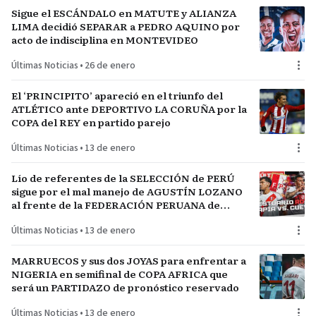
Sigue el ESCÁNDALO en MATUTE y ALIANZA
LIMA decidió SEPARAR a PEDRO AQUINO por
acto de indisciplina en MONTEVIDEO
Últimas Noticias
•
26 de enero
El ‘PRINCIPITO’ apareció en el triunfo del
ATLÉTICO ante DEPORTIVO LA CORUÑA por la
COPA del REY en partido parejo
Últimas Noticias
•
13 de enero
Lío de referentes de la SELECCIÓN de PERÚ
sigue por el mal manejo de AGUSTÍN LOZANO
al frente de la FEDERACIÓN PERUANA de
FÚTBOL
Últimas Noticias
•
13 de enero
MARRUECOS y sus dos JOYAS para enfrentar a
NIGERIA en semifinal de COPA AFRICA que
será un PARTIDAZO de pronóstico reservado
Últimas Noticias
•
13 de enero