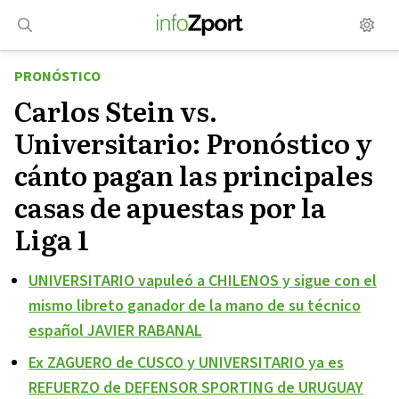
Saltar
al
contenido
PRONÓSTICO
Carlos Stein vs.
Universitario: Pronóstico y
cánto pagan las principales
casas de apuestas por la
Liga 1
UNIVERSITARIO vapuleó a CHILENOS y sigue con el
mismo libreto ganador de la mano de su técnico
español JAVIER RABANAL
Ex ZAGUERO de CUSCO y UNIVERSITARIO ya es
REFUERZO de DEFENSOR SPORTING de URUGUAY