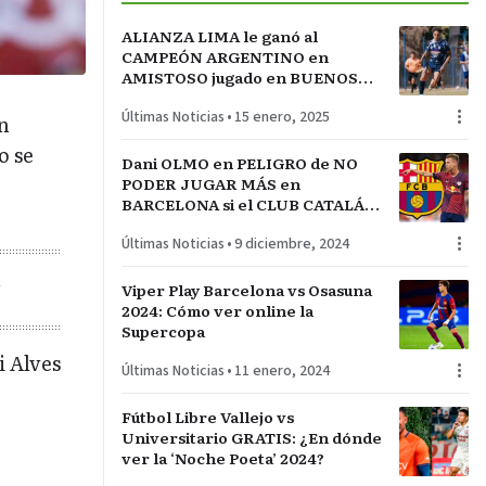
ALIANZA LIMA le ganó al
CAMPEÓN ARGENTINO en
AMISTOSO jugado en BUENOS
AIRES. En el global fue un 2-1
Últimas Noticias
•
15 enero, 2025
para el equipo de GOROSITO que
n
sigue INVICTO en el AÑO ante la
o se
‘V’ azulada
Dani OLMO en PELIGRO de NO
PODER JUGAR MÁS en
BARCELONA si el CLUB CATALÁN
no encuentra el INVERSOR para
Últimas Noticias
•
9 diciembre, 2024
SOLVENTAR su INCORPORACIÓN
n
Viper Play Barcelona vs Osasuna
2024: Cómo ver online la
Supercopa
i Alves
Últimas Noticias
•
11 enero, 2024
Fútbol Libre Vallejo vs
Universitario GRATIS: ¿En dónde
ver la ‘Noche Poeta’ 2024?