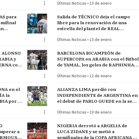
Últimas Noticias
•
13 de enero
AS para
Salida de TÉCNICO deja el campo
mifinal
libre para la renovación de una
un
estrella del plantel de REAL
MADRID
Últimas Noticias
•
13 de enero
I ALONSO
BARCELONA BICAMPEÓN de
RABIA y
SUPERCOPA en ARABIA con el fútbol
TERNA con
de YAMAL, los goles de RAPHINHA y
lantel
las manos de JOAN GARCÍA
Últimas Noticias
•
12 de enero
NA en el
ALIANZA LIMA perdió con
A la
INDEPENDIENTE de ARGENTINA en
IA por el
el debut de PABLO GUEDE en la serie
RÍO DE LA PLATA de URUGUAY
Últimas Noticias
•
10 de enero
O
NIGERIA derrotó a ARGELIA de
uperar a
LUCA ZIDANE y se metió a
MARMOUSH
semifinales de la COPA AFRICANA de