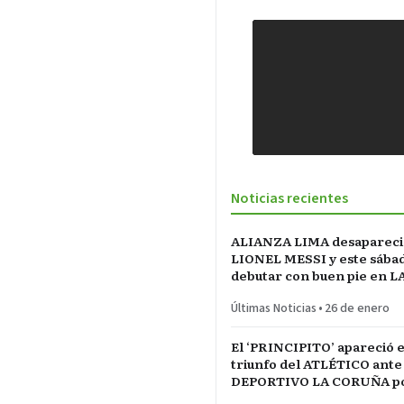
Noticias recientes
ALIANZA LIMA desapareci
LIONEL MESSI y este sába
debutar con buen pie en L
INCONTRASTABLE
Últimas Noticias
•
26 de enero
El ‘PRINCIPITO’ apareció e
triunfo del ATLÉTICO ante
DEPORTIVO LA CORUÑA po
del REY en partido parejo