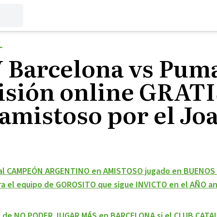
L
V Barcelona vs Pum
sión online GRATI
 amistoso por el Jo
 al CAMPEÓN ARGENTINO en AMISTOSO jugado en BUENOS 
ara el equipo de GOROSITO que sigue INVICTO en el AÑO ant
 de NO PODER JUGAR MÁS en BARCELONA si el CLUB CATA