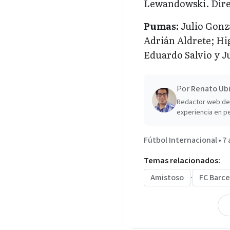
Lewandowski. Dire
Pumas:
Julio Gonz
Adrián Aldrete; Hi
Eduardo Salvio y Ju
Por
Renato Ubi
Redactor web de 
experiencia en pe
Fútbol Internacional
•
7 
Temas relacionados:
Amistoso
·
FC Barce