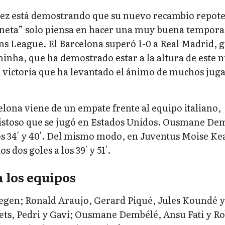
vez está demostrando que su nuevo recambio repot
vineta” solo piensa en hacer una muy buena tempor
s League. El Barcelona superó 1-0 a Real Madrid, g
hinha, que ha demostrado estar a la altura de este 
na victoria que ha levantado el ánimo de muchos jug
elona viene de un empate frente al equipo italiano,
istoso que se jugó en Estados Unidos. Ousmane De
os 34′ y 40′. Del mismo modo, en Juventus Moise Ke
s dos goles a los 39′ y 51′.
 los equipos
egen; Ronald Araujo, Gerard Piqué, Jules Koundé y
ets, Pedri y Gavi; Ousmane Dembélé, Ansu Fati y Ro