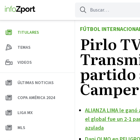
Saltar
al
contenido
FÚTBOL INTERNACIONA
TITULARES
Pirlo T
TEMAS
Transmi
VIDEOS
partido
Camper
ÚLTIMAS NOTICIAS
COPA AMÉRICA 2024
ALIANZA LIMA le ganó
LIGA MX
el global fue un 2-1 p
azulada
MLS
Dani OLMO en PELIGRO