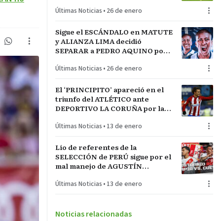
LA INCONTRASTABLE
Últimas Noticias
•
26 de enero
Sigue el ESCÁNDALO en MATUTE
y ALIANZA LIMA decidió
SEPARAR a PEDRO AQUINO por
acto de indisciplina en
Últimas Noticias
•
26 de enero
MONTEVIDEO
El ‘PRINCIPITO’ apareció en el
triunfo del ATLÉTICO ante
DEPORTIVO LA CORUÑA por la
COPA del REY en partido parejo
Últimas Noticias
•
13 de enero
Lío de referentes de la
SELECCIÓN de PERÚ sigue por el
mal manejo de AGUSTÍN
LOZANO al frente de la
Últimas Noticias
•
13 de enero
FEDERACIÓN PERUANA de
FÚTBOL
Noticias relacionadas