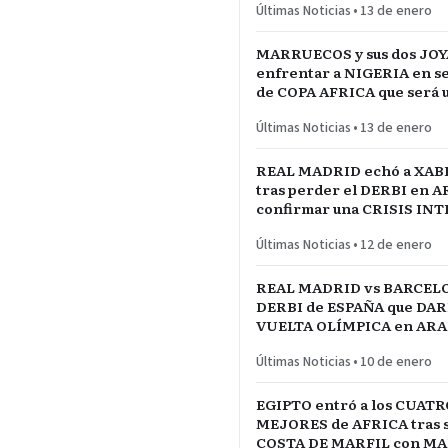
Últimas Noticias
•
13 de enero
MARRUECOS y sus dos JOY
enfrentar a NIGERIA en se
de COPA AFRICA que será 
PARTIDAZO de pronóstico
Últimas Noticias
•
13 de enero
reservado
REAL MADRID echó a XAB
tras perder el DERBI en A
confirmar una CRISIS IN
jugadores referentes del p
Últimas Noticias
•
12 de enero
REAL MADRID vs BARCELO
DERBI de ESPAÑA que DARÍ
VUELTA OLÍMPICA en ARAB
INICIO de TEMPORADA
Últimas Noticias
•
10 de enero
EGIPTO entró a los CUATR
MEJORES de AFRICA tras s
COSTA DE MARFIL con 