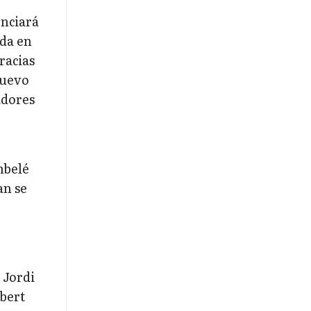
enciará
ada en
racias
nuevo
adores
mbelé
an se
 Jordi
bert