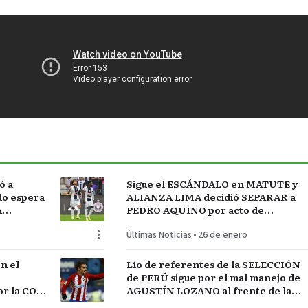
ó a
Sigue el ESCÁNDALO en MATUTE y
do espera
ALIANZA LIMA decidió SEPARAR a
A
PEDRO AQUINO por acto de
indisciplina en MONTEVIDEO
Últimas Noticias
•
26 de enero
n el
Lío de referentes de la SELECCIÓN
de PERÚ sigue por el mal manejo de
r la COPA
AGUSTÍN LOZANO al frente de la
FEDERACIÓN PERUANA de FÚTBOL