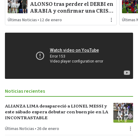
ALONSO tras perder el DERBI en
ARABIA y confirmar una CRISIS
INTERNA con jugadores
Últimas Noticias
•
12 de enero
Últimas 
referentes del plantel
Noticias recientes
ALIANZA LIMA desapareció a LIONEL MESSI y
este sábado espera debutar con buen pie en LA
INCONTRASTABLE
Últimas Noticias
•
26 de enero