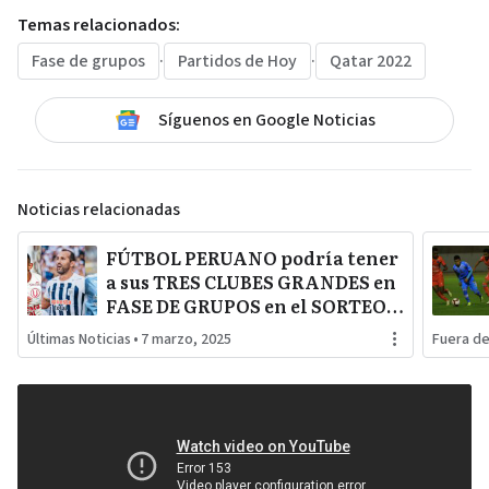
Temas relacionados:
Fase de grupos
·
Partidos de Hoy
·
Qatar 2022
Síguenos en Google Noticias
Noticias relacionadas
FÚTBOL PERUANO podría tener
a sus TRES CLUBES GRANDES en
FASE DE GRUPOS en el SORTEO
de este lunes 17 por COPA
Últimas Noticias
•
7 marzo, 2025
Fuera d
LIBERTADORES