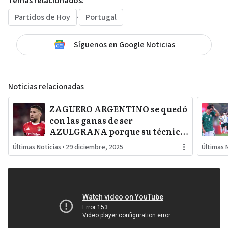
Temas relacionados:
Partidos de Hoy
·
Portugal
Síguenos en Google Noticias
Noticias relacionadas
ZAGUERO ARGENTINO se quedó
con las ganas de ser
AZULGRANA porque su técnico
le puso CANDADO a los rumores
Últimas Noticias
•
29 diciembre, 2025
Últimas 
y especulaciones