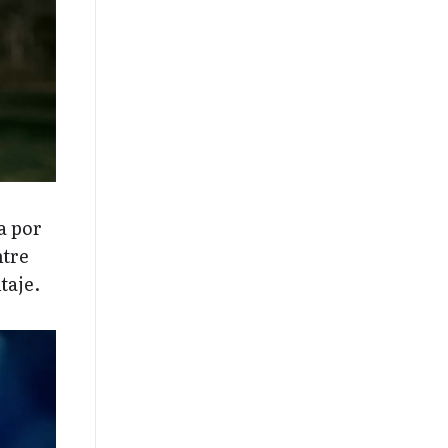
a por
ntre
taje.