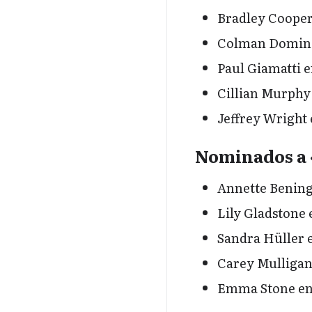
Bradley Coope
Colman Domin
Paul Giamatti 
Cillian Murphy
Jeffrey Wright
Nominados a 
Annette Benin
Lily Gladstone
Sandra Hüller 
Carey Mulliga
Emma Stone e