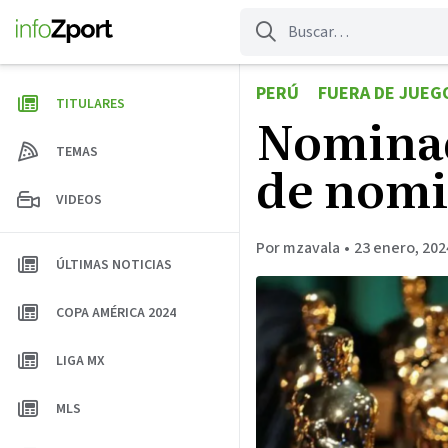
Saltar
al
contenido
PERÚ
FUERA DE JUEG
TITULARES
Nominado
TEMAS
de nom
VIDEOS
Por mzavala
•
23 enero, 202
ÚLTIMAS NOTICIAS
COPA AMÉRICA 2024
LIGA MX
MLS