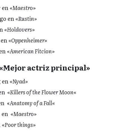
r en
«Maestro»
go en
«Rustin»
en
«Holdovers»
 en
«Oppenheimer»
 en
«American Fitcion»
«Mejor actriz principal»
g en
«Nyad»
 en
«
Killers of the Flower Moon
«
en «
Anatomy of a Fall
«
n en
«Maestro»
n
«Poor things»