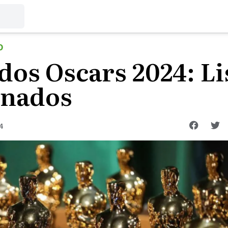
O
s Oscars 2024: Lis
inados
4