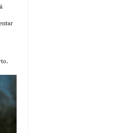
á
sentar
rto.