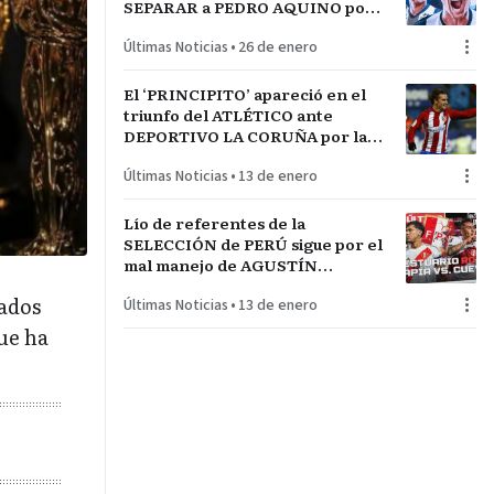
SEPARAR a PEDRO AQUINO por
acto de indisciplina en
Últimas Noticias
•
26 de enero
MONTEVIDEO
El ‘PRINCIPITO’ apareció en el
triunfo del ATLÉTICO ante
DEPORTIVO LA CORUÑA por la
COPA del REY en partido parejo
Últimas Noticias
•
13 de enero
Lío de referentes de la
SELECCIÓN de PERÚ sigue por el
mal manejo de AGUSTÍN
LOZANO al frente de la
nados
Últimas Noticias
•
13 de enero
FEDERACIÓN PERUANA de
FÚTBOL
que ha