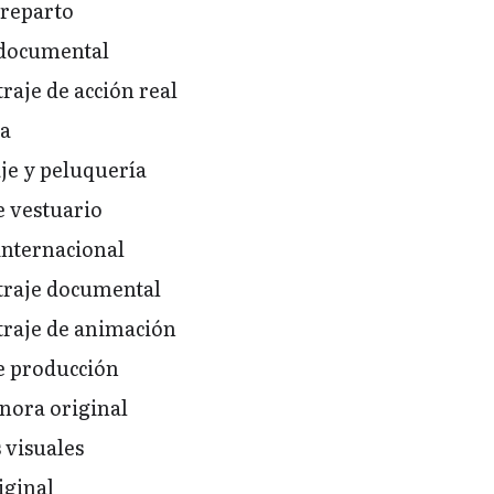
 reparto
 documental
aje de acción real
ía
je y peluquería
e vestuario
internacional
raje documental
raje de animación
e producción
nora original
 visuales
iginal