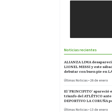
Noticias recientes
ALIANZA LIMA desapareci
LIONEL MESSI y este sába
debutar con buen pie en L
INCONTRASTABLE
Últimas Noticias
•
26 de enero
El ‘PRINCIPITO’ apareció e
triunfo del ATLÉTICO ante
DEPORTIVO LA CORUÑA po
del REY en partido parejo
Últimas Noticias
•
13 de enero