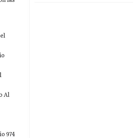
LIBERTADORES
el
io
l
o Al
io 974