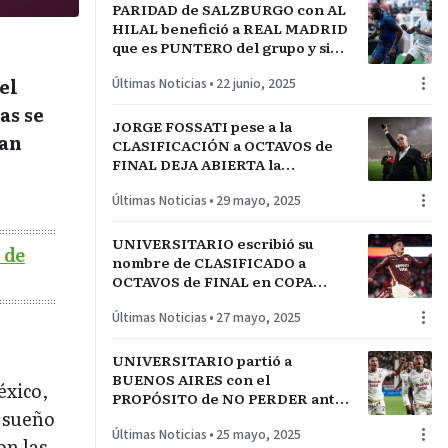
PARIDAD de SALZBURGO con AL
HILAL benefició a REAL MADRID
que es PUNTERO del grupo y si
árabes ganan a PACHUCA
el
Últimas Noticias
•
22 junio, 2025
estarán en OCTAVOS
as se
JORGE FOSSATI pese a la
han
CLASIFICACIÓN a OCTAVOS de
FINAL DEJA ABIERTA la
posibilidad de IRSE de ATE si la
Últimas Noticias
•
29 mayo, 2025
relación HINCHADA-
JUGADORES NO MEJORA.
UNIVERSITARIO escribió su
 de
nombre de CLASIFICADO a
OCTAVOS de FINAL en COPA
LIBERTADORES con GOLAZO de
Últimas Noticias
•
27 mayo, 2025
JAIRO CONCHA
UNIVERSITARIO partió a
BUENOS AIRES con el
éxico,
PROPÓSITO de NO PERDER ante
l sueño
RIVER PLATE y CLASIFICAR a
Últimas Noticias
•
25 mayo, 2025
OCTAVOS DE FINAL de
on las