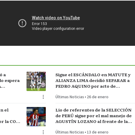
ó a
Sigue el ESCÁNDALO en MATUTE y
do espera
ALIANZA LIMA decidió SEPARAR a
A
PEDRO AQUINO por acto de
indisciplina en MONTEVIDEO
Últimas Noticias
•
26 de enero
n el
Lío de referentes de la SELECCIÓN
de PERÚ sigue por el mal manejo de
r la COPA
AGUSTÍN LOZANO al frente de la
FEDERACIÓN PERUANA de FÚTBOL
Últimas Noticias
•
13 de enero