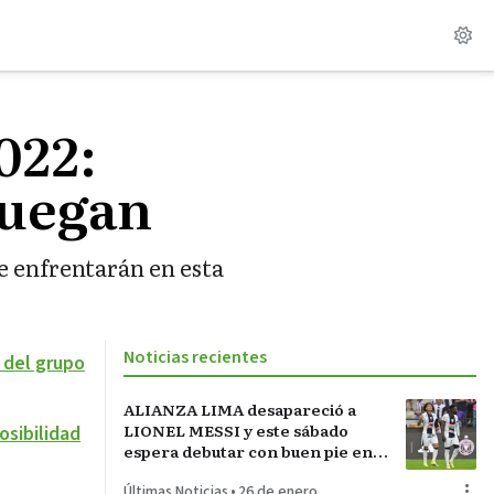
022:
juegan
e enfrentarán en esta
Noticias recientes
 del grupo
ALIANZA LIMA desapareció a
LIONEL MESSI y este sábado
sibilidad
espera debutar con buen pie en
LA INCONTRASTABLE
Últimas Noticias
•
26 de enero