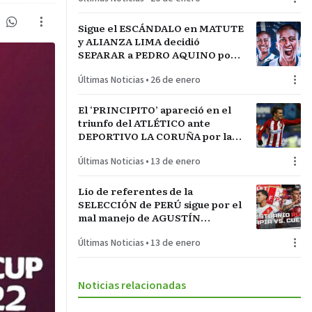
Sigue el ESCÁNDALO en MATUTE
y ALIANZA LIMA decidió
SEPARAR a PEDRO AQUINO por
acto de indisciplina en
Últimas Noticias
•
26 de enero
MONTEVIDEO
El ‘PRINCIPITO’ apareció en el
triunfo del ATLÉTICO ante
DEPORTIVO LA CORUÑA por la
COPA del REY en partido parejo
Últimas Noticias
•
13 de enero
Lío de referentes de la
SELECCIÓN de PERÚ sigue por el
mal manejo de AGUSTÍN
LOZANO al frente de la
Últimas Noticias
•
13 de enero
FEDERACIÓN PERUANA de
FÚTBOL
Noticias relacionadas