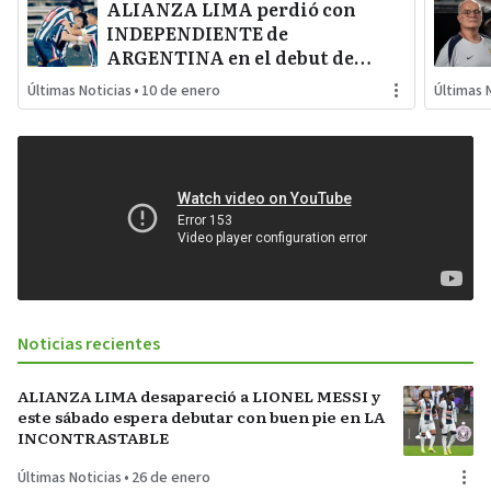
ALIANZA LIMA perdió con
INDEPENDIENTE de
ARGENTINA en el debut de
PABLO GUEDE en la serie RÍO DE
Últimas Noticias
•
10 de enero
Últimas 
LA PLATA de URUGUAY
Noticias recientes
ALIANZA LIMA desapareció a LIONEL MESSI y
este sábado espera debutar con buen pie en LA
INCONTRASTABLE
Últimas Noticias
•
26 de enero