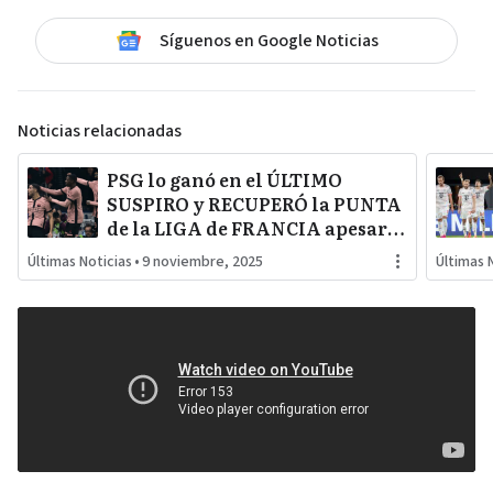
Síguenos en Google Noticias
Noticias relacionadas
PSG lo ganó en el ÚLTIMO
SUSPIRO y RECUPERÓ la PUNTA
de la LIGA de FRANCIA apesar
de NO CONTAR con CUATRO
Últimas Noticias
•
9 noviembre, 2025
Últimas 
jugadores TITULARES