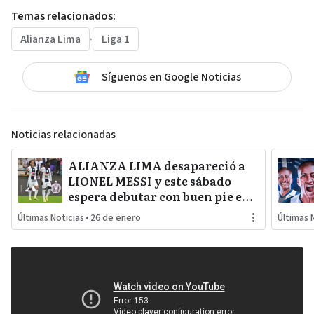
Temas relacionados:
Alianza Lima
·
Liga 1
Síguenos en Google Noticias
Noticias relacionadas
ALIANZA LIMA desapareció a
LIONEL MESSI y este sábado
espera debutar con buen pie en
LA INCONTRASTABLE
Últimas Noticias
•
26 de enero
Últimas 