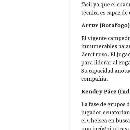
fácil ya que el cu
técnica es capaz de
Artur (Botafogo)
El vigente campeón 
innumerables bajas 
Zenit ruso. El juga
para liderar al Fog
Su capacidad anota
compañía.
Kendry Páez (Ind
La fase de grupos d
jugador ecuatorian
el Chelsea en busca
una incógnita tras 