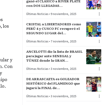
ganó el CLÁSICO a RIVER PLATE
con DOS LLEGADAS
FULMINANTES que lo dejan a
Últimas Noticias
•
9 noviembre, 2025
GALLARDO lejos de la COPA
os
CRISTAL a LIBERTADORES como
,
los
PERÚ 4 y CUSCO FC recuperó el
SEGUNDO LUGAR del
ACUMULADO para esperar el
Últimas Noticias
•
7 noviembre, 2025
PLAY OFF
ANCELOTTI dio la lista de BRASIL
para jugar ante SENEGAL y
tular y
TÚNEZ donde la GRAN
NOVEDAD es el GOLEADOR del
en. Con
Últimas Noticias
•
3 noviembre, 2025
PALMEIRAS
y
uipo
DE ARRASCAETA es GOLEADOR
HISTÓRICO del FLAMENGO que
lo.
jugará la FINAL de
LIBERTADORES ante PALMEIRAS
Últimas Noticias
•
3 noviembre, 2025
en LIMA