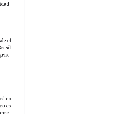
idad
sde el
rasil
gris.
rá en
ro es
mpre