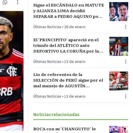
Sigue el ESCÁNDALO en MATUTE
y ALIANZA LIMA decidió
SEPARAR a PEDRO AQUINO por
acto de indisciplina en
Últimas Noticias
•
26 de enero
MONTEVIDEO
El ‘PRINCIPITO’ apareció en el
triunfo del ATLÉTICO ante
DEPORTIVO LA CORUÑA por la
COPA del REY en partido parejo
Últimas Noticias
•
13 de enero
Lío de referentes de la
SELECCIÓN de PERÚ sigue por el
mal manejo de AGUSTÍN
LOZANO al frente de la
Últimas Noticias
•
13 de enero
FEDERACIÓN PERUANA de
FÚTBOL
Noticias relacionadas
BOCA con su ‘CHANGUITO’ le