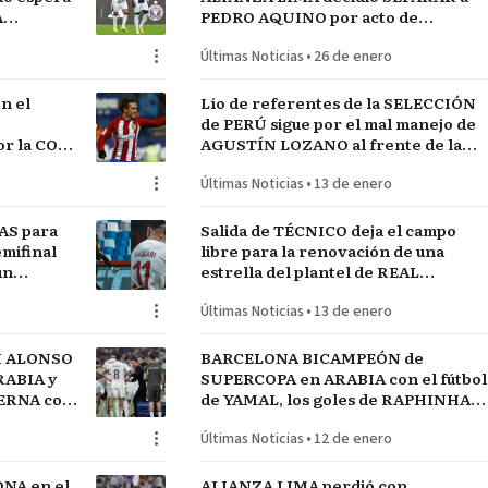
A
PEDRO AQUINO por acto de
indisciplina en MONTEVIDEO
Últimas Noticias
•
26 de enero
n el
Lío de referentes de la SELECCIÓN
de PERÚ sigue por el mal manejo de
r la COPA
AGUSTÍN LOZANO al frente de la
FEDERACIÓN PERUANA de FÚTBOL
Últimas Noticias
•
13 de enero
AS para
Salida de TÉCNICO deja el campo
mifinal
libre para la renovación de una
un
estrella del plantel de REAL
MADRID
Últimas Noticias
•
13 de enero
I ALONSO
BARCELONA BICAMPEÓN de
RABIA y
SUPERCOPA en ARABIA con el fútbol
TERNA con
de YAMAL, los goles de RAPHINHA y
lantel
las manos de JOAN GARCÍA
Últimas Noticias
•
12 de enero
NA en el
ALIANZA LIMA perdió con