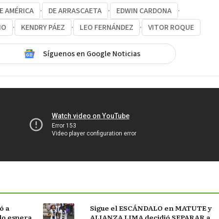
E AMÉRICA
·
DE ARRASCAETA
·
EDWIN CARDONA
·
NO
·
KENDRY PÁEZ
·
LEO FERNÁNDEZ
·
VITOR ROQUE
Síguenos en Google Noticias
ó a
Sigue el ESCÁNDALO en MATUTE y
do espera
ALIANZA LIMA decidió SEPARAR a