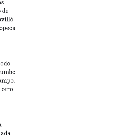
as
o de
villó
ropeos
todo
 rumbo
campo.
 otro
a
nada