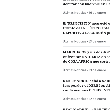
debutar con buen pie en L
INCONTRASTABLE
Últimas Noticias
•
26 de enero
El ‘PRINCIPITO’ apareció e
triunfo del ATLÉTICO ante
DEPORTIVO LA CORUÑA po
del REY en partido parejo
Últimas Noticias
•
13 de enero
MARRUECOS y sus dos JOY
enfrentar a NIGERIA en se
de COPA AFRICA que será 
PARTIDAZO de pronóstico
Últimas Noticias
•
13 de enero
reservado
REAL MADRID echó a XAB
tras perder el DERBI en A
confirmar una CRISIS IN
jugadores referentes del p
Últimas Noticias
•
12 de enero
REAL MADRID vs BARCELO