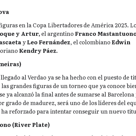
ova
figuras en la Copa Libertadores de América 2025. L
oque y Artur,
el argentino
Franco Mastantuono
ascaeta
y
Leo Fernández
, el colombiano
Edwin
toriano
Kendry Páez.
meiras)
 llegado al Verdao ya se ha hecho con el puesto de ti
 las grandes figuras de un torneo que ya conoce bi
e ya alcanzó la final antes de sumarse al Barcelona 
r grado de madurez, será uno de los líderes del eq
 ha reforzado para intentar conseguir un nuevo títu
no (River Plate)