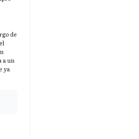
argo de
el
en
a a un
e ya