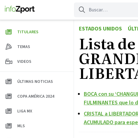
Saltar
al
contenido
ESTADOS UNIDOS
ÚLT
TITULARES
Lista d
TEMAS
GRANDE
VIDEOS
LIBERT
ÚLTIMAS NOTICIAS
BOCA con su ‘CHANGUI
COPA AMÉRICA 2024
FULMINANTES que lo de
LIGA MX
CRISTAL a LIBERTADOR
ACUMULADO para esper
MLS