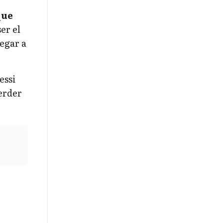
que
er el
legar a
essi
erder