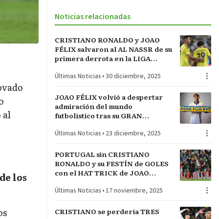
Noticias relacionadas
CRISTIANO RONALDO y JOAO
FÉLIX salvaron al AL NASSR de su
primera derrota en la LIGA
SAUDÍ PRO y van en busca del
Últimas Noticias
•
30 diciembre, 2025
PICHICHI
novado
JOAO FÉLIX volvió a despertar
o
admiración del mundo
 al
futbolístico tras su GRAN
MOMENTO en el AL NASSR
Últimas Noticias
•
23 diciembre, 2025
donde es FIGURA con FÚTBOL y
GOLES
PORTUGAL sin CRISTIANO
RONALDO y su FESTÍN de GOLES
con el HAT TRICK de JOAO
de los
NEVES para un 9-1 ante ARMENIA
Últimas Noticias
•
17 noviembre, 2025
para la HISTORIA
os
CRISTIANO se perdería TRES