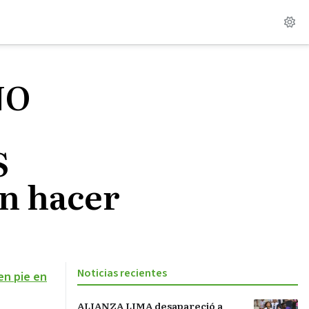
NO
S
n hacer
Noticias recientes
en pie en
ALIANZA LIMA desapareció a