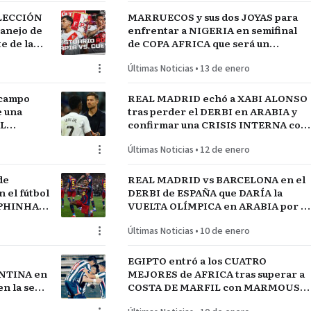
ELECCIÓN
MARRUECOS y sus dos JOYAS para
manejo de
enfrentar a NIGERIA en semifinal
 de la
de COPA AFRICA que será un
 FÚTBOL
PARTIDAZO de pronóstico
Últimas Noticias
•
13 de enero
reservado
 campo
REAL MADRID echó a XABI ALONSO
e una
tras perder el DERBI en ARABIA y
AL
confirmar una CRISIS INTERNA con
jugadores referentes del plantel
Últimas Noticias
•
12 de enero
de
REAL MADRID vs BARCELONA en el
el fútbol
DERBI de ESPAÑA que DARÍA la
APHINHA y
VUELTA OLÍMPICA en ARABIA por el
A
INICIO de TEMPORADA
Últimas Noticias
•
10 de enero
EGIPTO entró a los CUATRO
NTINA en
MEJORES de AFRICA tras superar a
n la serie
COSTA DE MARFIL con MARMOUSH
GUAY
Y SALAH…QUE VENGA SENEGAL