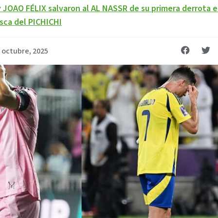
OAO FÉLIX salvaron al AL NASSR de su primera derrota e
sca del PICHICHI
 octubre, 2025