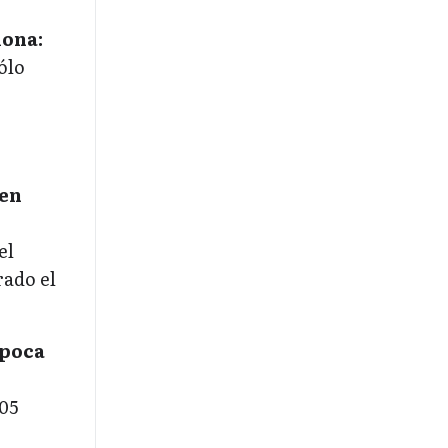
lona:
ólo
 en
el
rado el
época
105