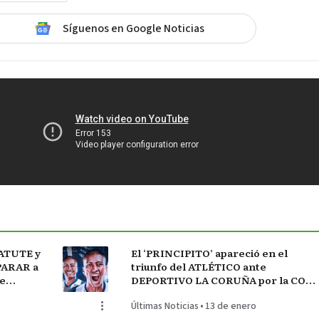
Síguenos en Google Noticias
ATUTE y
El ‘PRINCIPITO’ apareció en el
PARAR a
triunfo del ATLÉTICO ante
e
DEPORTIVO LA CORUÑA por la COPA
DEO
del REY en partido parejo
Últimas Noticias
•
13 de enero