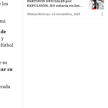
PARTIDOS OFICIALES por
 los
EXPULSIÓN, NO estaría en los
duelos iniciales de PORTUGAL en
Últimas Noticias
•
15 noviembre, 2025
el MUNDIAL
ami
 de
 y
 fútbol
e su
iar su
orada