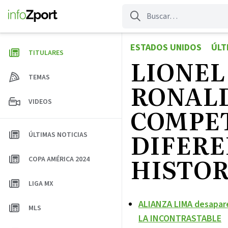
Saltar
al
contenido
ESTADOS UNIDOS
ÚLT
TITULARES
LIONEL
TEMAS
RONALD
VIDEOS
COMPET
DIFEREN
ÚLTIMAS NOTICIAS
HISTOR
COPA AMÉRICA 2024
LIGA MX
ALIANZA LIMA desapare
MLS
LA INCONTRASTABLE