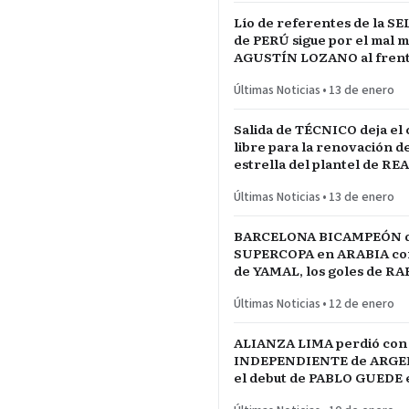
Lío de referentes de la S
de PERÚ sigue por el mal 
AGUSTÍN LOZANO al frente
FEDERACIÓN PERUANA de
Últimas Noticias
•
13 de enero
Salida de TÉCNICO deja el
libre para la renovación d
estrella del plantel de RE
MADRID
Últimas Noticias
•
13 de enero
BARCELONA BICAMPEÓN 
SUPERCOPA en ARABIA con 
de YAMAL, los goles de R
las manos de JOAN GARCÍ
Últimas Noticias
•
12 de enero
ALIANZA LIMA perdió con
INDEPENDIENTE de ARGE
el debut de PABLO GUEDE e
RÍO DE LA PLATA de URU