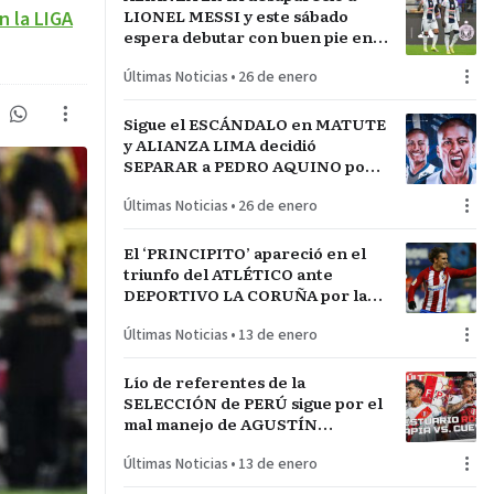
LIONEL MESSI y este sábado
n la LIGA
espera debutar con buen pie en
LA INCONTRASTABLE
Últimas Noticias
•
26 de enero
Sigue el ESCÁNDALO en MATUTE
y ALIANZA LIMA decidió
SEPARAR a PEDRO AQUINO por
acto de indisciplina en
Últimas Noticias
•
26 de enero
MONTEVIDEO
El ‘PRINCIPITO’ apareció en el
triunfo del ATLÉTICO ante
DEPORTIVO LA CORUÑA por la
COPA del REY en partido parejo
Últimas Noticias
•
13 de enero
Lío de referentes de la
SELECCIÓN de PERÚ sigue por el
mal manejo de AGUSTÍN
LOZANO al frente de la
Últimas Noticias
•
13 de enero
FEDERACIÓN PERUANA de
FÚTBOL