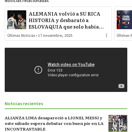
Noticias relacionadas
ALEMANIA volvió a SU RICA
HISTORIA y desbarató a
ESLOVAQUIA que solo había
sido su PESADILLA en el primer
Últimas Noticias
•
17 noviembre, 2025
Últimas 
partido ELIMINATORIO
Noticias recientes
ALIANZA LIMA desapareció a LIONEL MESSI y
este sábado espera debutar con buen pie en LA
INCONTRASTABLE