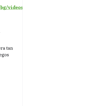
bg/videos
a
era tan
uegos