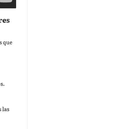
res
s que
s.
 las