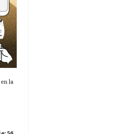
 en la
e: 56