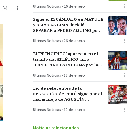
LA INCONTRASTABLE
Últimas Noticias
•
26 de enero
Sigue el ESCÁNDALO en MATUTE
y ALIANZA LIMA decidió
SEPARAR a PEDRO AQUINO por
acto de indisciplina en
Últimas Noticias
•
26 de enero
MONTEVIDEO
El ‘PRINCIPITO’ apareció en el
triunfo del ATLÉTICO ante
DEPORTIVO LA CORUÑA por la
COPA del REY en partido parejo
Últimas Noticias
•
13 de enero
Lío de referentes de la
SELECCIÓN de PERÚ sigue por el
mal manejo de AGUSTÍN
LOZANO al frente de la
Últimas Noticias
•
13 de enero
FEDERACIÓN PERUANA de
FÚTBOL
Noticias relacionadas