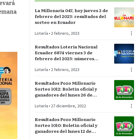
levará
 semana
La Millonaria 047, hoy jueves 2 de
febrero del 2023: resultados del
sorteo en Ecuador
Lotería
•
2 febrero, 2023
Resultados Lotería Nacional
Ecuador 6874 viernes 3 de
febrero del 2023: números
ganadores del sorteo La
Lotería
•
2 febrero, 2023
Suertuda
Resultados Pozo Millonario
Sorteo 1012: Boletín oficial y
ganadores del lunes 26 de
diciembre
Lotería
•
27 diciembre, 2022
Resultados Pozo Millonario
Sorteo 1010: Boletín oficial y
ganadores del lunes 12 de
diciembre