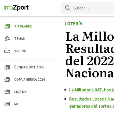
Saltar
al
contenido
LOTERÍA
TITULARES
La Millo
TEMAS
Resulta
VIDEOS
del 2022
Naciona
ÚLTIMAS NOTICIAS
COPA AMÉRICA 2024
La Millonaria 047, hoy
LIGA MX
Resultados Lotería Nac
MLS
ganadores del sorteo 