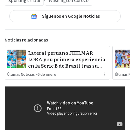
Sporting cristal
·
Washington Corozo
Síguenos en Google Noticias
Noticias relacionadas
Lateral peruano JHILMAR
LORA y su primera experiencia
en la Serie B de Brasil tras su
salida de SPORTING CRISTAL
Últimas Noticias
•
6 de enero
Últimas 