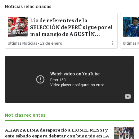
Noticias relacionadas
Lío de referentes de la
SELECCIÓN de PERÚ sigue por el
mal manejo de AGUSTÍN
LOZANO al frente de la
Últimas Noticias
•
13 de enero
Últimas 
FEDERACIÓN PERUANA de
FÚTBOL
Noticias recientes
ALIANZA LIMA desapareció a LIONEL MESSI y
este sábado espera debutar con buen pie en LA