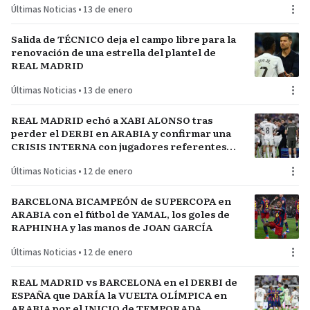
Últimas Noticias
•
13 de enero
Salida de TÉCNICO deja el campo libre para la
renovación de una estrella del plantel de
REAL MADRID
Últimas Noticias
•
13 de enero
REAL MADRID echó a XABI ALONSO tras
perder el DERBI en ARABIA y confirmar una
CRISIS INTERNA con jugadores referentes
del plantel
Últimas Noticias
•
12 de enero
BARCELONA BICAMPEÓN de SUPERCOPA en
ARABIA con el fútbol de YAMAL, los goles de
RAPHINHA y las manos de JOAN GARCÍA
Últimas Noticias
•
12 de enero
REAL MADRID vs BARCELONA en el DERBI de
ESPAÑA que DARÍA la VUELTA OLÍMPICA en
ARABIA por el INICIO de TEMPORADA