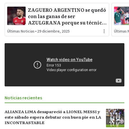
ZAGUERO ARGENTINO se quedó
con las ganas de ser
AZULGRANA porque su técnico
le puso CANDADO a los rumores
Últimas Noticias
•
29 diciembre, 2025
Últimas 
y especulaciones
Noticias recientes
ALIANZA LIMA desapareció a LIONEL MESSI y
este sábado espera debutar con buen pie en LA
INCONTRASTABLE