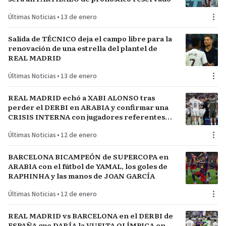
Últimas Noticias
•
13 de enero
Salida de TÉCNICO deja el campo libre para la
renovación de una estrella del plantel de
REAL MADRID
Últimas Noticias
•
13 de enero
REAL MADRID echó a XABI ALONSO tras
perder el DERBI en ARABIA y confirmar una
CRISIS INTERNA con jugadores referentes
del plantel
Últimas Noticias
•
12 de enero
BARCELONA BICAMPEÓN de SUPERCOPA en
ARABIA con el fútbol de YAMAL, los goles de
RAPHINHA y las manos de JOAN GARCÍA
Últimas Noticias
•
12 de enero
REAL MADRID vs BARCELONA en el DERBI de
ESPAÑA que DARÍA la VUELTA OLÍMPICA en