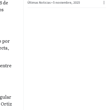
6 de
Últimas Noticias
•
5 noviembre, 2025
os
o por
ecta,
 entre
egular
 Ortiz