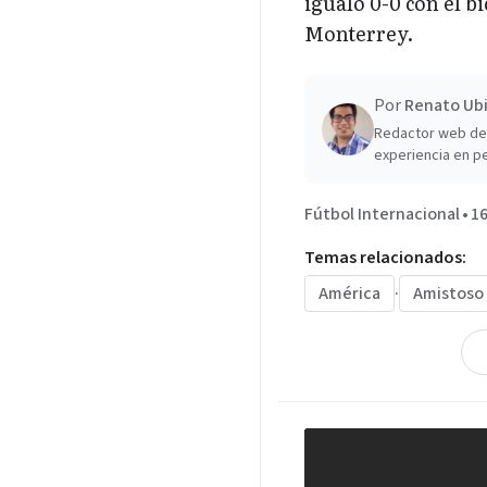
igualó 0-0 con el b
Monterrey.
Por
Renato Ubi
Redactor web de 
experiencia en pe
Fútbol Internacional
•
16
Temas relacionados:
América
·
Amistoso 