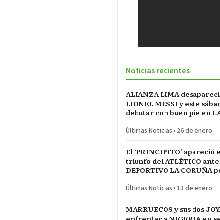
Noticias recientes
ALIANZA LIMA desapareci
LIONEL MESSI y este sába
debutar con buen pie en L
INCONTRASTABLE
Últimas Noticias
•
26 de enero
El ‘PRINCIPITO’ apareció e
triunfo del ATLÉTICO ante
DEPORTIVO LA CORUÑA po
del REY en partido parejo
Últimas Noticias
•
13 de enero
MARRUECOS y sus dos JOY
enfrentar a NIGERIA en se