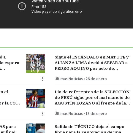
ó a
Sigue el ESCÁNDALO en MATUTE y
do espera
ALIANZA LIMA decidió SEPARAR a
A
PEDRO AQUINO por acto de
indisciplina en MONTEVIDEO
Últimas Noticias
•
26 de enero
n el
Lío de referentes de la SELECCIÓN
de PERÚ sigue por el mal manejo de
r la COPA
AGUSTÍN LOZANO al frente de la
FEDERACIÓN PERUANA de FÚTBOL
Últimas Noticias
•
13 de enero
AS para
Salida de TÉCNICO deja el campo
mifinal
libre para la renovación de una