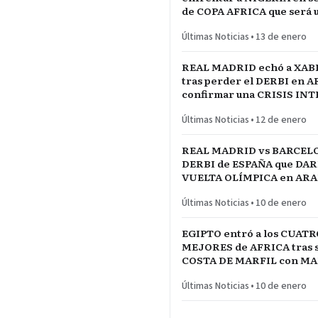
de COPA AFRICA que será 
PARTIDAZO de pronóstico
Últimas Noticias
•
13 de enero
reservado
REAL MADRID echó a XAB
tras perder el DERBI en A
confirmar una CRISIS IN
jugadores referentes del p
Últimas Noticias
•
12 de enero
REAL MADRID vs BARCELO
DERBI de ESPAÑA que DARÍ
VUELTA OLÍMPICA en ARAB
INICIO de TEMPORADA
Últimas Noticias
•
10 de enero
EGIPTO entró a los CUATR
MEJORES de AFRICA tras s
COSTA DE MARFIL con 
Y SALAH…QUE VENGA SE
Últimas Noticias
•
10 de enero