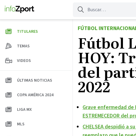
Saltar
al
contenido
FÚTBOL INTERNACIONA
TITULARES
Fútbol 
TEMAS
HOY: Tr
VIDEOS
del par
2022
ÚLTIMAS NOTICIAS
COPA AMÉRICA 2024
Grave enfermedad de 
LIGA MX
ESTREMECEDOR del pro
MLS
CHELSEA despidió a s
reemplazo que le pued