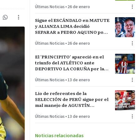
LA INCONTRASTABLE
Últimas Noticias
•
26 de enero
Sigue el ESCÁNDALO en MATUTE
y ALIANZA LIMA decidió
SEPARAR a PEDRO AQUINO por
acto de indisciplina en
Últimas Noticias
•
26 de enero
MONTEVIDEO
El ‘PRINCIPITO’ apareció en el
triunfo del ATLÉTICO ante
DEPORTIVO LA CORUÑA por la
COPA del REY en partido parejo
Últimas Noticias
•
13 de enero
Lío de referentes de la
SELECCIÓN de PERÚ sigue por el
mal manejo de AGUSTÍN
LOZANO al frente de la
Últimas Noticias
•
13 de enero
FEDERACIÓN PERUANA de
FÚTBOL
Noticias relacionadas