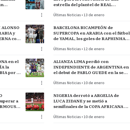
un
estrella del plantel de REAL
MADRID
Últimas Noticias
•
13 de enero
I ALONSO
BARCELONA BICAMPEÓN de
RABIA y
SUPERCOPA en ARABIA con el fútbol
TERNA con
de YAMAL, los goles de RAPHINHA y
lantel
las manos de JOAN GARCÍA
Últimas Noticias
•
12 de enero
NA en el
ALIANZA LIMA perdió con
A la
INDEPENDIENTE de ARGENTINA en
IA por el
el debut de PABLO GUEDE en la serie
RÍO DE LA PLATA de URUGUAY
Últimas Noticias
•
10 de enero
O
NIGERIA derrotó a ARGELIA de
uperar a
LUCA ZIDANE y se metió a
MARMOUSH
semifinales de la COPA AFRICANA de
NEGAL
NACIONES ante MARRUECOS
Últimas Noticias
•
10 de enero