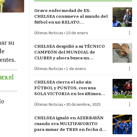
Grave enfermedad de EX-
CHELSEA conmueve al mundo del
fútbol en un RELATO
ESTREMECEDOR del propio
Últimas Noticias
•
10 de enero
jugador
uar su
CHELSEA despidió a su TÉCNICO
de
CAMPEÓN del MUNDIAL de
CLUBES y ahora busca un
entes.
reemplazo que le pueda dar
Últimas Noticias
•
1 de enero
buenos resultados
ara el
CHELSEA cierra el año sin
FÚTBOL y PUNTOS, con una
SOLA VICTORIA en los últimos
SIETE PARTIDOS de PREMIER
do
Últimas Noticias
•
30 diciembre, 2025
LEAGUE
CHELSEA igualó en AZERBAYÁN
cuando era MULTIFAVORITO
para sumar de TRES en fecha de
CHAMPIONS LEAGUE