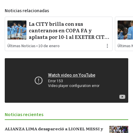
Noticias relacionadas
La CITY brilla con sus
canteranos en COPA FA y
aplasta por 10-1 al EXETER CITY
con la vuelta al gol de RODRI y
Últimas Noticias
•
10 de enero
Últimas 
la estrella SEMENYO
Noticias recientes
ALIANZA LIMA desapareció a LIONEL MESSI y