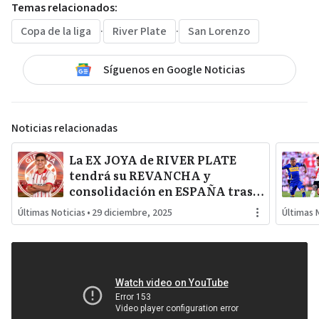
Temas relacionados:
Copa de la liga
·
River Plate
·
San Lorenzo
Síguenos en Google Noticias
Noticias relacionadas
La EX JOYA de RIVER PLATE
tendrá su REVANCHA y
consolidación en ESPAÑA tras
sus intentos en PREMIER
Últimas Noticias
•
29 diciembre, 2025
Últimas 
LEAGUE y BUNDESLIGA