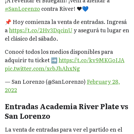
¡A reventar el Bidegain! ¡Vení a alentar a
#SanLorenzo
contra River! ❤️💙
📌 Hoy comienza la venta de entradas. Ingresá
a
https://t.co/2Hv3DqcinU
y asegurá tu lugar en
el clásico del sábado.
Conocé todos los medios disponibles para
adquirir tu ticket ➡️
https://t.co/kv9MKGoIJA
pic.twitter.com/xcbJhAhxNg
— San Lorenzo (@SanLorenzo)
February 28,
2022
Entradas Academia River Plate vs
San Lorenzo
La venta de entradas para ver el partido en el