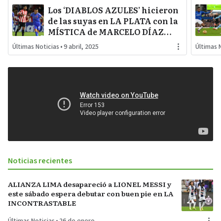
Los ‘DIABLOS AZULES’ hicieron
de las suyas en LA PLATA con la
MÍSTICA de MARCELO DÍAZ
para GANARLE al
Últimas Noticias
•
9 abril, 2025
Últimas 
‘PINCHARRATA’
Noticias recientes
ALIANZA LIMA desapareció a LIONEL MESSI y
este sábado espera debutar con buen pie en LA
INCONTRASTABLE