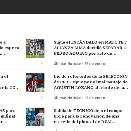
ó a
Sigue el ESCÁNDALO en MATUTE y
do espera
ALIANZA LIMA decidió SEPARAR a
A
PEDRO AQUINO por acto de
indisciplina en MONTEVIDEO
Últimas Noticias
•
26 de enero
n el
Lío de referentes de la SELECCIÓN
de PERÚ sigue por el mal manejo de
r la COPA
AGUSTÍN LOZANO al frente de la
FEDERACIÓN PERUANA de FÚTBOL
Últimas Noticias
•
13 de enero
AS para
Salida de TÉCNICO deja el campo
mifinal
libre para la renovación de una
un
estrella del plantel de REAL
MADRID