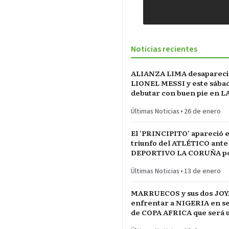
Noticias recientes
ALIANZA LIMA desapareci
LIONEL MESSI y este sába
debutar con buen pie en L
INCONTRASTABLE
Últimas Noticias
•
26 de enero
El ‘PRINCIPITO’ apareció e
triunfo del ATLÉTICO ante
DEPORTIVO LA CORUÑA po
del REY en partido parejo
Últimas Noticias
•
13 de enero
MARRUECOS y sus dos JOY
enfrentar a NIGERIA en se
de COPA AFRICA que será 
PARTIDAZO de pronóstico