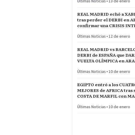
Últimas Noticias
•
13 de enero
reservado
REAL MADRID echó a XAB
tras perder el DERBI en A
confirmar una CRISIS IN
jugadores referentes del p
Últimas Noticias
•
12 de enero
REAL MADRID vs BARCELO
DERBI de ESPAÑA que DARÍ
VUELTA OLÍMPICA en ARAB
INICIO de TEMPORADA
Últimas Noticias
•
10 de enero
EGIPTO entró a los CUATR
MEJORES de AFRICA tras s
COSTA DE MARFIL con 
Y SALAH…QUE VENGA SE
Últimas Noticias
•
10 de enero