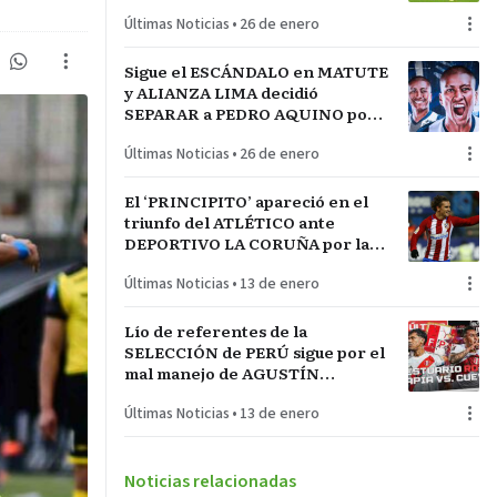
LA INCONTRASTABLE
Últimas Noticias
•
26 de enero
Sigue el ESCÁNDALO en MATUTE
y ALIANZA LIMA decidió
SEPARAR a PEDRO AQUINO por
acto de indisciplina en
Últimas Noticias
•
26 de enero
MONTEVIDEO
El ‘PRINCIPITO’ apareció en el
triunfo del ATLÉTICO ante
DEPORTIVO LA CORUÑA por la
COPA del REY en partido parejo
Últimas Noticias
•
13 de enero
Lío de referentes de la
SELECCIÓN de PERÚ sigue por el
mal manejo de AGUSTÍN
LOZANO al frente de la
Últimas Noticias
•
13 de enero
FEDERACIÓN PERUANA de
FÚTBOL
Noticias relacionadas