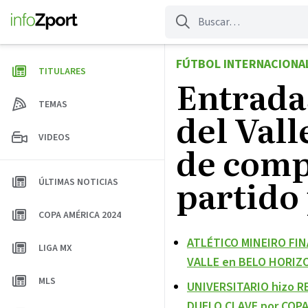
Saltar
al
contenido
FÚTBOL INTERNACIONA
TITULARES
Entrada
TEMAS
del Val
VIDEOS
de compr
partido 
ÚLTIMAS NOTICIAS
COPA AMÉRICA 2024
ATLÉTICO MINEIRO FIN
LIGA MX
VALLE en BELO HORIZ
MLS
UNIVERSITARIO hizo R
DUELO CLAVE por COP