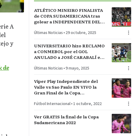
ATLÉTICO MINEIRO FINALISTA
de COPA SUDAMERICANA tras
golear a INDEPENDIENTE DEL
erie A
VALLE en BELO HORIZONTE
Últimas Noticias
•
29 octubre, 2025
del
tejo y
UNIVERSITARIO hizo RECLAMO
a CONMEBOL por el GOL
ANULADO a JOSÉ CARABALÍ en
DUELO CLAVE por COPA
k de
Últimas Noticias
•
9 mayo, 2025
LIBERTADORES
Viper Play Independiente del
Valle vs Sao Paulo EN VIVO la
Gran Final de la Copa
Sudamericana | GRATIS
Fútbol Internacional
•
1 octubre, 2022
Ver GRATIS la final de la Copa
Sudamericana 2022