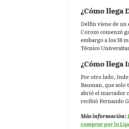
¿Cómo llega D
Delfín viene de un
Corozo comenzó gan
embargo a los 38 m
Técnico Universitar
¿Cómo llega I
Por otro lado, Ind
Bauman, que solo te
abrió el marcador c
recibió Fernando G
Más información:
comprar por la Lig