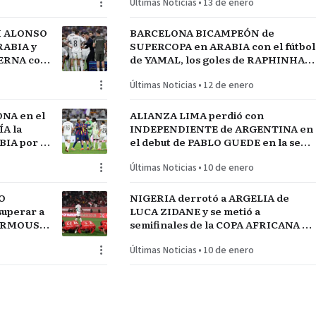
Últimas Noticias
•
13 de enero
I ALONSO
BARCELONA BICAMPEÓN de
RABIA y
SUPERCOPA en ARABIA con el fútbol
TERNA con
de YAMAL, los goles de RAPHINHA y
lantel
las manos de JOAN GARCÍA
Últimas Noticias
•
12 de enero
NA en el
ALIANZA LIMA perdió con
A la
INDEPENDIENTE de ARGENTINA en
IA por el
el debut de PABLO GUEDE en la serie
RÍO DE LA PLATA de URUGUAY
Últimas Noticias
•
10 de enero
O
NIGERIA derrotó a ARGELIA de
uperar a
LUCA ZIDANE y se metió a
MARMOUSH
semifinales de la COPA AFRICANA de
NEGAL
NACIONES ante MARRUECOS
Últimas Noticias
•
10 de enero