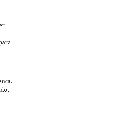
er
para
enca.
ido,