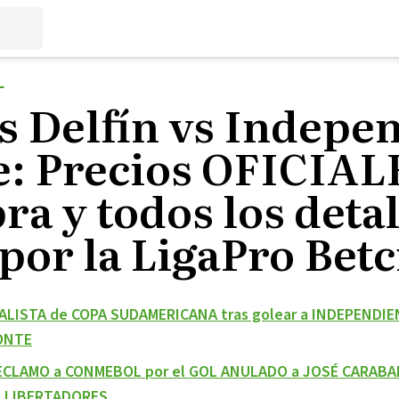
L
s Delfín vs Indepe
le: Precios OFICIA
a y todos los detal
por la LigaPro Betc
ALISTA de COPA SUDAMERICANA tras golear a INDEPENDIE
ONTE
ECLAMO a CONMEBOL por el GOL ANULADO a JOSÉ CARABAL
A LIBERTADORES