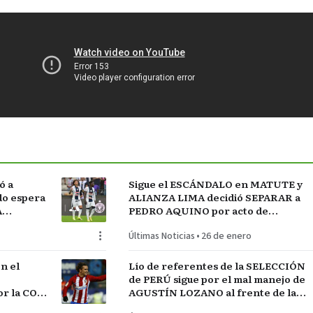
ó a
Sigue el ESCÁNDALO en MATUTE y
do espera
ALIANZA LIMA decidió SEPARAR a
A
PEDRO AQUINO por acto de
indisciplina en MONTEVIDEO
Últimas Noticias
•
26 de enero
n el
Lío de referentes de la SELECCIÓN
de PERÚ sigue por el mal manejo de
r la COPA
AGUSTÍN LOZANO al frente de la
FEDERACIÓN PERUANA de FÚTBOL