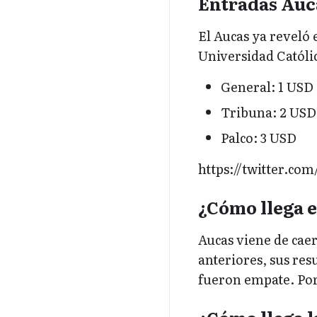
Entradas Auca
El Aucas ya reveló 
Universidad Católi
General: 1 USD
Tribuna: 2 USD
Palco: 3 USD
https://twitter.co
¿Cómo llega e
Aucas viene de caer
anteriores, sus res
fueron empate. Por 