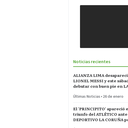
Noticias recientes
ALIANZA LIMA desapareci
LIONEL MESSI y este sába
debutar con buen pie en L
INCONTRASTABLE
Últimas Noticias
•
26 de enero
El ‘PRINCIPITO’ apareció e
triunfo del ATLÉTICO ante
DEPORTIVO LA CORUÑA po
del REY en partido parejo