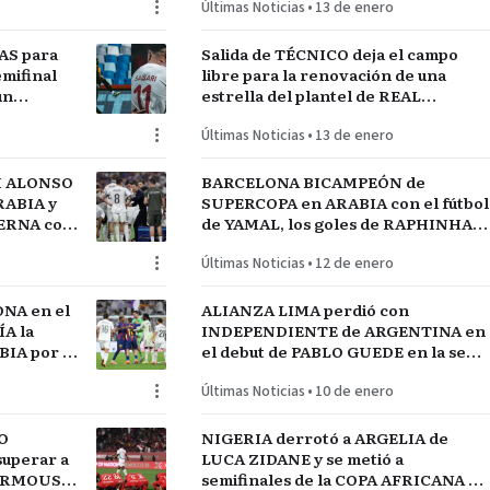
Últimas Noticias
•
13 de enero
AS para
Salida de TÉCNICO deja el campo
mifinal
libre para la renovación de una
un
estrella del plantel de REAL
MADRID
Últimas Noticias
•
13 de enero
I ALONSO
BARCELONA BICAMPEÓN de
RABIA y
SUPERCOPA en ARABIA con el fútbol
TERNA con
de YAMAL, los goles de RAPHINHA y
lantel
las manos de JOAN GARCÍA
Últimas Noticias
•
12 de enero
NA en el
ALIANZA LIMA perdió con
A la
INDEPENDIENTE de ARGENTINA en
IA por el
el debut de PABLO GUEDE en la serie
RÍO DE LA PLATA de URUGUAY
Últimas Noticias
•
10 de enero
O
NIGERIA derrotó a ARGELIA de
uperar a
LUCA ZIDANE y se metió a
MARMOUSH
semifinales de la COPA AFRICANA de