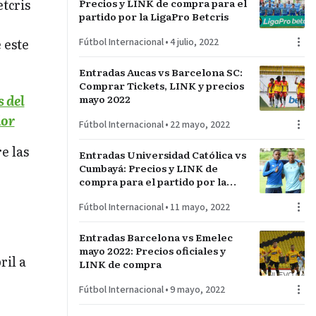
etcris
Precios y LINK de compra para el
partido por la LigaPro Betcris
 este
Fútbol Internacional
•
4 julio, 2022
Entradas Aucas vs Barcelona SC:
Comprar Tickets, LINK y precios
s del
mayo 2022
dor
Fútbol Internacional
•
22 mayo, 2022
e las
Entradas Universidad Católica vs
Cumbayá: Precios y LINK de
compra para el partido por la
LigaPro Betcris
Fútbol Internacional
•
11 mayo, 2022
Entradas Barcelona vs Emelec
mayo 2022: Precios oficiales y
ril a
LINK de compra
Fútbol Internacional
•
9 mayo, 2022