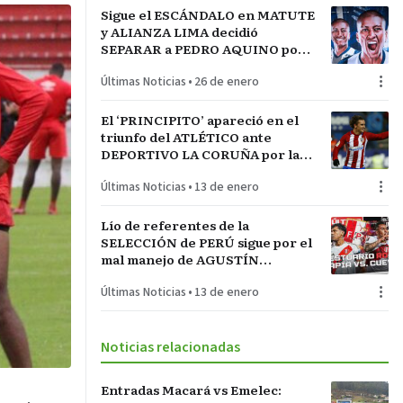
Sigue el ESCÁNDALO en MATUTE
y ALIANZA LIMA decidió
SEPARAR a PEDRO AQUINO por
acto de indisciplina en
Últimas Noticias
•
26 de enero
MONTEVIDEO
El ‘PRINCIPITO’ apareció en el
triunfo del ATLÉTICO ante
DEPORTIVO LA CORUÑA por la
COPA del REY en partido parejo
Últimas Noticias
•
13 de enero
Lío de referentes de la
SELECCIÓN de PERÚ sigue por el
mal manejo de AGUSTÍN
LOZANO al frente de la
Últimas Noticias
•
13 de enero
FEDERACIÓN PERUANA de
FÚTBOL
Noticias relacionadas
Entradas Macará vs Emelec: