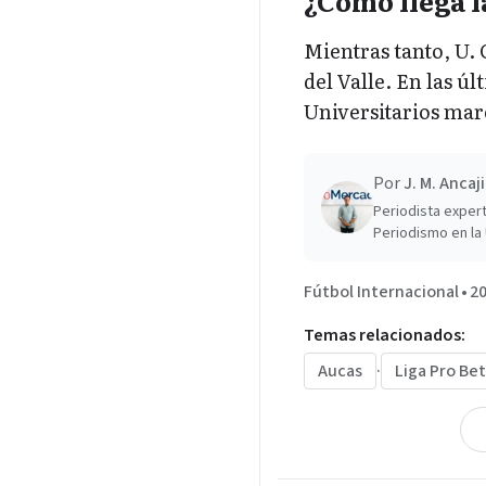
¿Cómo llega l
Mientras tanto, U. 
del Valle. En las úl
Universitarios mar
Por
J. M. Ancaj
Periodista expert
Periodismo en la 
Fútbol Internacional
•
20
Temas relacionados:
Aucas
·
Liga Pro Bet