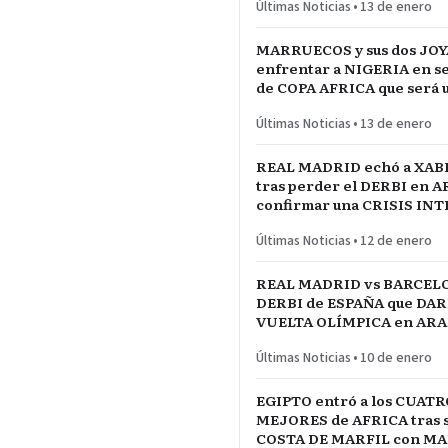
Últimas Noticias
•
13 de enero
MARRUECOS y sus dos JOY
enfrentar a NIGERIA en se
de COPA AFRICA que será 
PARTIDAZO de pronóstico
Últimas Noticias
•
13 de enero
reservado
REAL MADRID echó a XAB
tras perder el DERBI en A
confirmar una CRISIS IN
jugadores referentes del p
Últimas Noticias
•
12 de enero
REAL MADRID vs BARCELO
DERBI de ESPAÑA que DARÍ
VUELTA OLÍMPICA en ARAB
INICIO de TEMPORADA
Últimas Noticias
•
10 de enero
EGIPTO entró a los CUATR
MEJORES de AFRICA tras s
COSTA DE MARFIL con 