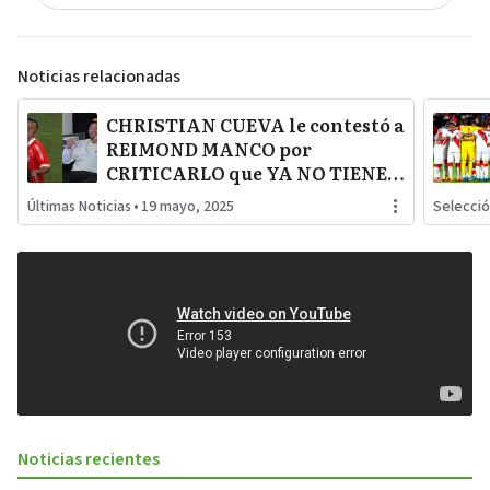
Noticias relacionadas
CHRISTIAN CUEVA le contestó a
REIMOND MANCO por
CRITICARLO que YA NO TIENE
NIVEL para ser convocado a la
Últimas Noticias
•
19 mayo, 2025
Selecci
SELECCIÓN PERUANA
Noticias recientes