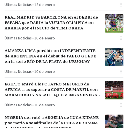
Últimas Noticias
•
12 de enero
REAL MADRID vs BARCELONA en el DERBI de
ESPAÑA que DARÍA la VUELTA OLÍMPICA en
ARABIA por el INICIO de TEMPORADA
Últimas Noticias
•
10 de enero
ALIANZA LIMA perdió con INDEPENDIENTE
de ARGENTINA en el debut de PABLO GUEDE
en la serie RÍO DE LA PLATA de URUGUAY
Últimas Noticias
•
10 de enero
EGIPTO entró a los CUATRO MEJORES de
AFRICA tras superar a COSTA DE MARFIL con
MARMOUSH Y SALAH…QUE VENGA SENEGAL
Últimas Noticias
•
10 de enero
NIGERIA derrotó a ARGELIA de LUCA ZIDANE
y se metió a semifinales de la COPA AFRICANA
de NACIONES ante MARRUECOS