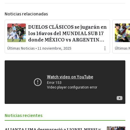
Noticias relacionadas
DUELOS CLÁSICOS se jugarán en
los 16avos del MUNDIAL SUB 17
donde MÉXICO vs ARGENTINA;
FRANCIA vs COLOMBIA, BRASIL
Últimas Noticias
•
11 noviembre, 2025
Últimas 
vs PARAGUAY y PORTUGAL vs
BÉLGICA
Noticias recientes
ALIANZA LIMA desapareció a LIONEL MESSI y