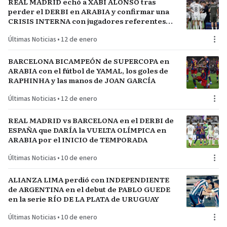
REAL MADRID echó a XABI ALONSO tras
perder el DERBI en ARABIA y confirmar una
CRISIS INTERNA con jugadores referentes
del plantel
Últimas Noticias
•
12 de enero
BARCELONA BICAMPEÓN de SUPERCOPA en
ARABIA con el fútbol de YAMAL, los goles de
RAPHINHA y las manos de JOAN GARCÍA
Últimas Noticias
•
12 de enero
REAL MADRID vs BARCELONA en el DERBI de
ESPAÑA que DARÍA la VUELTA OLÍMPICA en
ARABIA por el INICIO de TEMPORADA
Últimas Noticias
•
10 de enero
ALIANZA LIMA perdió con INDEPENDIENTE
de ARGENTINA en el debut de PABLO GUEDE
en la serie RÍO DE LA PLATA de URUGUAY
Últimas Noticias
•
10 de enero