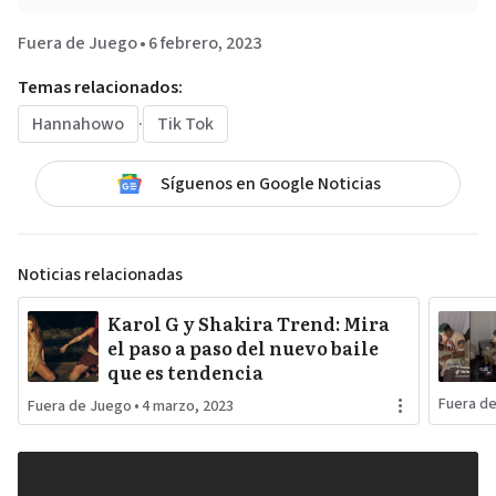
Fuera de Juego
•
6 febrero, 2023
Temas relacionados:
Hannahowo
·
Tik Tok
Síguenos en Google Noticias
Noticias relacionadas
Karol G y Shakira Trend: Mira
el paso a paso del nuevo baile
que es tendencia
Fuera d
Fuera de Juego
•
4 marzo, 2023