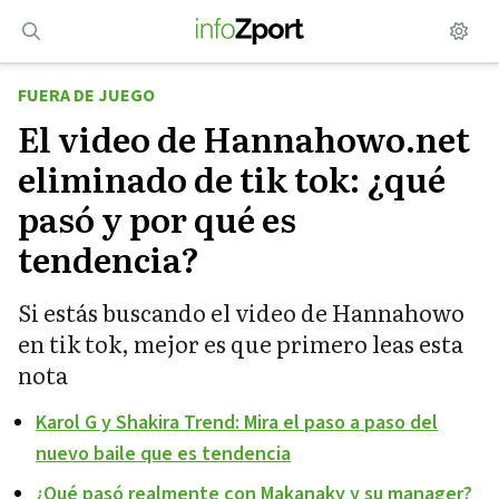
Saltar
al
contenido
FUERA DE JUEGO
El video de Hannahowo.net
eliminado de tik tok: ¿qué
pasó y por qué es
tendencia?
Si estás buscando el video de Hannahowo
en tik tok, mejor es que primero leas esta
nota
Karol G y Shakira Trend: Mira el paso a paso del
nuevo baile que es tendencia
¿Qué pasó realmente con Makanaky y su manager?