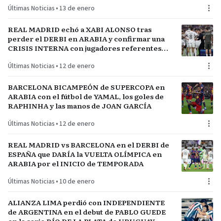
Últimas Noticias
•
13 de enero
REAL MADRID echó a XABI ALONSO tras
perder el DERBI en ARABIA y confirmar una
CRISIS INTERNA con jugadores referentes
del plantel
Últimas Noticias
•
12 de enero
BARCELONA BICAMPEÓN de SUPERCOPA en
ARABIA con el fútbol de YAMAL, los goles de
RAPHINHA y las manos de JOAN GARCÍA
Últimas Noticias
•
12 de enero
REAL MADRID vs BARCELONA en el DERBI de
ESPAÑA que DARÍA la VUELTA OLÍMPICA en
ARABIA por el INICIO de TEMPORADA
Últimas Noticias
•
10 de enero
ALIANZA LIMA perdió con INDEPENDIENTE
de ARGENTINA en el debut de PABLO GUEDE
en la serie RÍO DE LA PLATA de URUGUAY