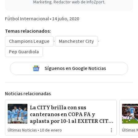
Marketing. Redactor web de InfoZport.
Fútbol Internacional
•
14 julio, 2020
Temas relacionados:
Champions League
·
Manchester City
·
Pep Guardiola
Síguenos en Google Noticias
Noticias relacionadas
La CITY brilla con sus
canteranos en COPA FA y
aplasta por 10-1 al EXETER CITY
con la vuelta al gol de RODRI y
Últimas Noticias
•
10 de enero
Últimas 
la estrella SEMENYO