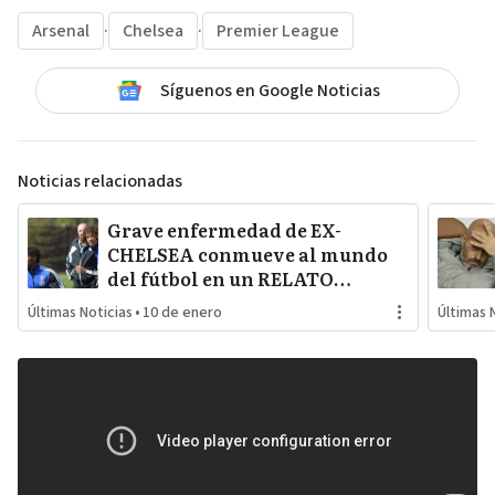
Arsenal
·
Chelsea
·
Premier League
Síguenos en Google Noticias
Noticias relacionadas
Grave enfermedad de EX-
CHELSEA conmueve al mundo
del fútbol en un RELATO
ESTREMECEDOR del propio
Últimas Noticias
•
10 de enero
Últimas 
jugador