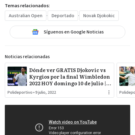
Temas relacionados:
Australian Open
·
Deportado
·
Novak Djokokic
Síguenos en Google Noticias
Noticias relacionadas
Dónde ver GRATIS Djokovic vs
Kyrgios por la final Wimbledon
2022 HOY domingo 10 de julio |
Mama HD, Tarjeta Roja y Roja
Polideportivo
•
9 julio, 2022
Polidepo
Directa