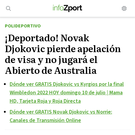
Saltar
al
contenido
POLIDEPORTIVO
¡Deportado! Novak
Djokovic pierde apelación
de visa y no jugará el
Abierto de Australia
Dónde ver GRATIS Djokovic vs Kyrgios por la final
Wimbledon 2022 HOY domingo 10 de julio | Mama
HD, Tarjeta Roja y Roja Directa
Dónde ver GRATIS Novak Djokovic vs Norrie:
Canales de Transmisión Online