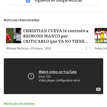
Síguenos en Google Noticias
Noticias relacionadas
CHRISTIAN CUEVA le contestó a
REIMOND MANCO por
CRITICARLO que YA NO TIENE
NIVEL para ser convocado a la
Últimas Noticias
•
19 mayo, 2025
Selecci
SELECCIÓN PERUANA
Noticias recientes