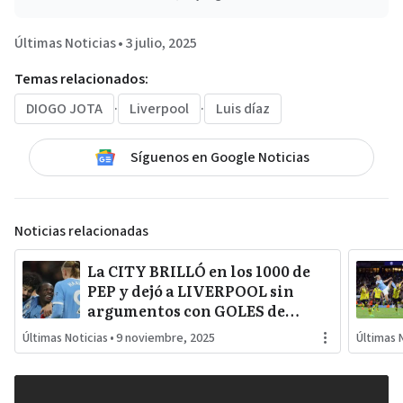
Últimas Noticias
•
3 julio, 2025
Temas relacionados:
DIOGO JOTA
·
Liverpool
·
Luis díaz
Síguenos en Google Noticias
Noticias relacionadas
La CITY BRILLÓ en los 1000 de
PEP y dejó a LIVERPOOL sin
argumentos con GOLES de
HAALAND, GONZÁLEZ y DOKU
Últimas Noticias
•
9 noviembre, 2025
Últimas 