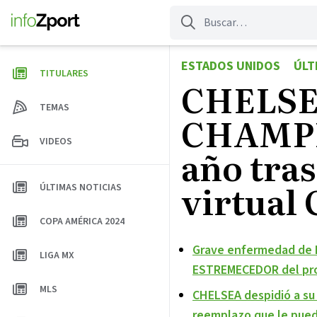
Saltar
al
contenido
ESTADOS UNIDOS
ÚLT
TITULARES
CHELSE
TEMAS
CHAMPI
VIDEOS
año tra
virtua
ÚLTIMAS NOTICIAS
COPA AMÉRICA 2024
Grave enfermedad de 
LIGA MX
ESTREMECEDOR del pro
MLS
CHELSEA despidió a s
reemplazo que le pued