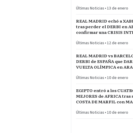
PARTIDAZO de pronóstico
Últimas Noticias
•
13 de enero
reservado
REAL MADRID echó a XAB
tras perder el DERBI en A
confirmar una CRISIS IN
jugadores referentes del p
Últimas Noticias
•
12 de enero
REAL MADRID vs BARCELO
DERBI de ESPAÑA que DARÍ
VUELTA OLÍMPICA en ARAB
INICIO de TEMPORADA
Últimas Noticias
•
10 de enero
EGIPTO entró a los CUATR
MEJORES de AFRICA tras s
COSTA DE MARFIL con 
Y SALAH…QUE VENGA SE
Últimas Noticias
•
10 de enero