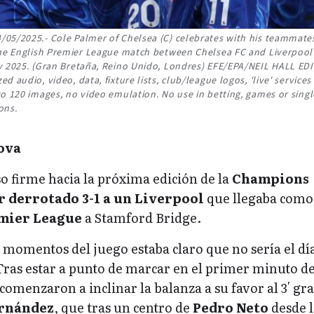
05/2025.- Cole Palmer of Chelsea (C) celebrates with his teammates
the English Premier League match between Chelsea FC and Liverpool
ay 2025. (Gran Bretaña, Reino Unido, Londres) EFE/EPA/NEIL HALL E
 audio, video, data, fixture lists, club/league logos, 'live' services
to 120 images, no video emulation. No use in betting, games or singl
ons.
ova
o firme hacia la próxima edición de la
Champions
r derrotado 3-1 a un Liverpool
que llegaba como
mier League
a Stamford Bridge.
momentos del juego estaba claro que no sería el dí
Tras estar a punto de marcar en el primer minuto d
 comenzaron a inclinar la balanza a su favor al 3′ gra
rnández
, que tras un centro de
Pedro Neto
desde l