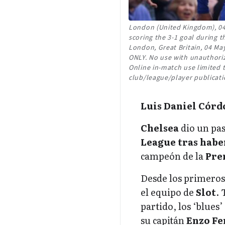
London (United Kingdom), 04/
scoring the 3-1 goal during 
London, Great Britain, 04 M
ONLY. No use with unauthorized
Online in-match use limited 
club/league/player publicati
Luis Daniel Córd
Chelsea
dio un pas
League
tras habe
campeón de la
Pre
Desde los primeros 
el equipo de
Slot
. 
partido, los ‘blues’
su capitán
Enzo Fe