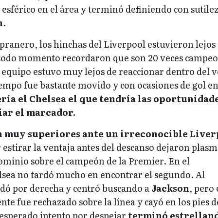
 esférico en el área y terminó definiendo con sutile
n
.
pranero, los hinchas del Liverpool estuvieron lejos
 todo momento recordaron que son 20 veces campeo
 equipo estuvo muy lejos de reaccionar dentro del v
iempo fue bastante movido y con ocasiones de gol e
ería el Chelsea el que tendría las oportunidad
iar el marcador.
on muy superiores ante un irreconocible Live
 estirar la ventaja antes del descanso dejaron plas
ominio sobre el campeón de la Premier. En el
ea no tardó mucho en encontrar el segundo. Al
dó por derecha y centró buscando a
Jackson
, pero 
e fue rechazado sobre la línea y cayó en los pies 
sesperado intento por despejar
terminó estrelland