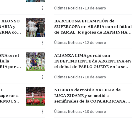
MADRID
Últimas Noticias
•
13 de enero
I ALONSO
BARCELONA BICAMPEÓN de
RABIA y
SUPERCOPA en ARABIA con el fútbol
TERNA con
de YAMAL, los goles de RAPHINHA y
lantel
las manos de JOAN GARCÍA
Últimas Noticias
•
12 de enero
NA en el
ALIANZA LIMA perdió con
A la
INDEPENDIENTE de ARGENTINA en
IA por el
el debut de PABLO GUEDE en la serie
RÍO DE LA PLATA de URUGUAY
Últimas Noticias
•
10 de enero
O
NIGERIA derrotó a ARGELIA de
uperar a
LUCA ZIDANE y se metió a
MARMOUSH
semifinales de la COPA AFRICANA de
NEGAL
NACIONES ante MARRUECOS
Últimas Noticias
•
10 de enero