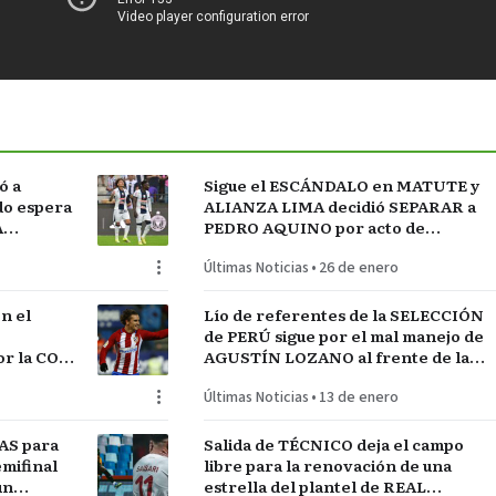
ó a
Sigue el ESCÁNDALO en MATUTE y
do espera
ALIANZA LIMA decidió SEPARAR a
A
PEDRO AQUINO por acto de
indisciplina en MONTEVIDEO
Últimas Noticias
•
26 de enero
n el
Lío de referentes de la SELECCIÓN
de PERÚ sigue por el mal manejo de
r la COPA
AGUSTÍN LOZANO al frente de la
FEDERACIÓN PERUANA de FÚTBOL
Últimas Noticias
•
13 de enero
AS para
Salida de TÉCNICO deja el campo
mifinal
libre para la renovación de una
un
estrella del plantel de REAL