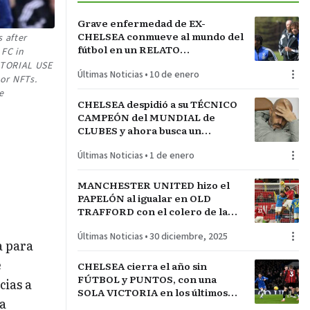
Grave enfermedad de EX-
CHELSEA conmueve al mundo del
 after
fútbol en un RELATO
 FC in
ESTREMECEDOR del propio
DITORIAL USE
Últimas Noticias
•
10 de enero
jugador
 or NFTs.
e
CHELSEA despidió a su TÉCNICO
CAMPEÓN del MUNDIAL de
CLUBES y ahora busca un
reemplazo que le pueda dar
Últimas Noticias
•
1 de enero
buenos resultados
MANCHESTER UNITED hizo el
PAPELÓN al igualar en OLD
TRAFFORD con el colero de la
PREMIER LEAGUE
Últimas Noticias
•
30 diciembre, 2025
a para
e
CHELSEA cierra el año sin
FÚTBOL y PUNTOS, con una
cias a
SOLA VICTORIA en los últimos
a
SIETE PARTIDOS de PREMIER