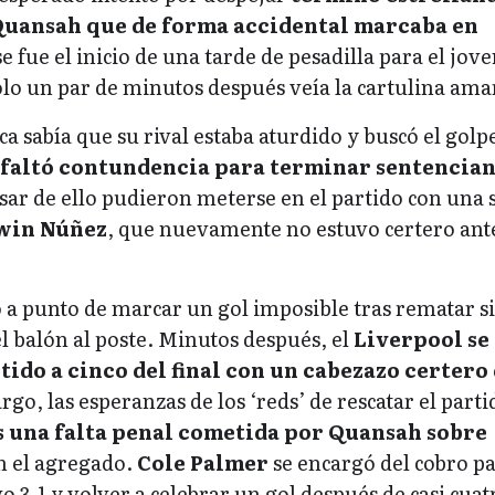
Quansah que de forma accidental marcaba en
se fue el inicio de una tarde de pesadilla para el jov
lo un par de minutos después veía la cartulina amar
a sabía que su rival estaba aturdido y buscó el golp
 faltó contundencia para terminar sentencian
esar de ello pudieron meterse en el partido con una 
win Núñez
, que nuevamente no estuvo certero ante
 a punto de marcar un gol imposible tras rematar s
el balón al poste. Minutos después, el
Liverpool se
tido a cinco del final con un cabezazo certero
rgo, las esperanzas de los ‘reds’ de rescatar el parti
s una falta penal cometida por Quansah sobre
 el agregado.
Cole Palmer
se encargó del cobro p
vo 3-1 y volver a celebrar un gol después de casi cuat