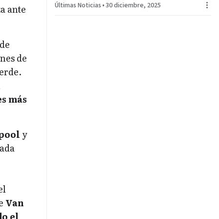
Últimas Noticias
•
30 diciembre, 2025
LEAGUE
za ante
 de
nes de
erde.
n
es más
rpool
y
mada
el
de
Van
o el