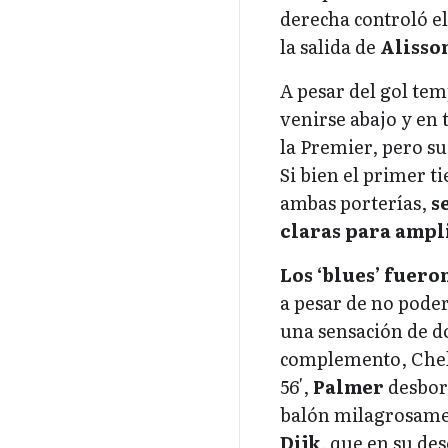
derecha controló el
la salida de
Alisso
A pesar del gol tem
venirse abajo y en
la Premier, pero su
Si bien el primer t
ambas porterías,
s
claras para ampl
Los ‘blues’ fuer
a pesar de no poder
una sensación de d
complemento, Chels
56′,
Palmer
desbor
balón milagrosament
Dijk
, que en su de