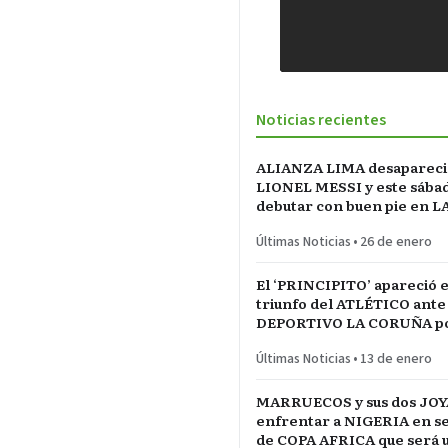
Noticias recientes
ALIANZA LIMA desapareci
LIONEL MESSI y este sába
debutar con buen pie en L
INCONTRASTABLE
Últimas Noticias
•
26 de enero
El ‘PRINCIPITO’ apareció e
triunfo del ATLÉTICO ante
DEPORTIVO LA CORUÑA po
del REY en partido parejo
Últimas Noticias
•
13 de enero
MARRUECOS y sus dos JOY
enfrentar a NIGERIA en se
de COPA AFRICA que será 