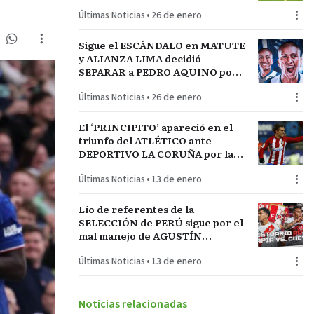
LA INCONTRASTABLE
Últimas Noticias
•
26 de enero
Sigue el ESCÁNDALO en MATUTE
y ALIANZA LIMA decidió
SEPARAR a PEDRO AQUINO por
acto de indisciplina en
Últimas Noticias
•
26 de enero
MONTEVIDEO
El ‘PRINCIPITO’ apareció en el
triunfo del ATLÉTICO ante
DEPORTIVO LA CORUÑA por la
COPA del REY en partido parejo
Últimas Noticias
•
13 de enero
Lío de referentes de la
SELECCIÓN de PERÚ sigue por el
mal manejo de AGUSTÍN
LOZANO al frente de la
Últimas Noticias
•
13 de enero
FEDERACIÓN PERUANA de
FÚTBOL
Noticias relacionadas