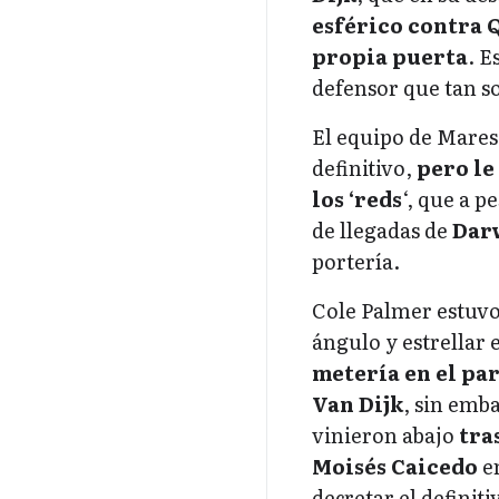
esférico contra 
propia puerta
. E
defensor que tan so
El equipo de Maresc
definitivo,
pero le
los ‘reds
‘, que a p
de llegadas de
Dar
portería.
Cole Palmer estuvo
ángulo y estrellar 
metería en el par
Van Dijk
, sin emba
vinieron abajo
tra
Moisés Caicedo
en
decretar el definiti