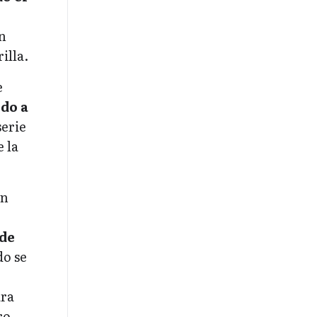
en
illa.
e
do a
serie
 la
in
 de
do se
ara
ro