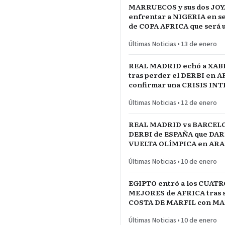
MARRUECOS y sus dos JOY
enfrentar a NIGERIA en se
de COPA AFRICA que será 
PARTIDAZO de pronóstico
Últimas Noticias
•
13 de enero
reservado
REAL MADRID echó a XAB
tras perder el DERBI en A
confirmar una CRISIS IN
jugadores referentes del p
Últimas Noticias
•
12 de enero
REAL MADRID vs BARCELO
DERBI de ESPAÑA que DARÍ
VUELTA OLÍMPICA en ARAB
INICIO de TEMPORADA
Últimas Noticias
•
10 de enero
EGIPTO entró a los CUATR
MEJORES de AFRICA tras s
COSTA DE MARFIL con 
Y SALAH…QUE VENGA SE
Últimas Noticias
•
10 de enero