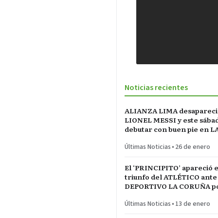
Noticias recientes
ALIANZA LIMA desapareci
LIONEL MESSI y este sába
debutar con buen pie en L
INCONTRASTABLE
Últimas Noticias
•
26 de enero
El ‘PRINCIPITO’ apareció e
triunfo del ATLÉTICO ante
DEPORTIVO LA CORUÑA po
del REY en partido parejo
Últimas Noticias
•
13 de enero