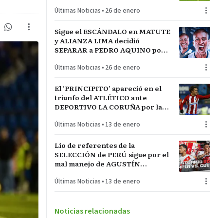
LA INCONTRASTABLE
Últimas Noticias
•
26 de enero
Sigue el ESCÁNDALO en MATUTE
y ALIANZA LIMA decidió
SEPARAR a PEDRO AQUINO por
acto de indisciplina en
Últimas Noticias
•
26 de enero
MONTEVIDEO
El ‘PRINCIPITO’ apareció en el
triunfo del ATLÉTICO ante
DEPORTIVO LA CORUÑA por la
COPA del REY en partido parejo
Últimas Noticias
•
13 de enero
Lío de referentes de la
SELECCIÓN de PERÚ sigue por el
mal manejo de AGUSTÍN
LOZANO al frente de la
Últimas Noticias
•
13 de enero
FEDERACIÓN PERUANA de
FÚTBOL
Noticias relacionadas