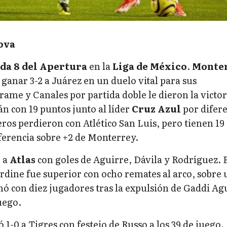
ova
da 8 del Apertura
en la
Liga de México
.
Monte
 ganar 3-2 a Juárez en un duelo vital para sus
rame y Canales por partida doble le dieron la victor
án con 19 puntos junto al líder
Cruz Azul
por difer
ros perdieron con Atlético San Luis, pero tienen 19
ferencia sobre +2 de Monterrey.
0 a
Atlas
con goles de Aguirre, Dávila y Rodríguez. 
rdine fue superior con ocho remates al arco, sobre
nó con diez jugadores tras la expulsión de Gaddi Ag
uego.
 1-0 a Tigres con festejo de Russo a los 39 de juego.