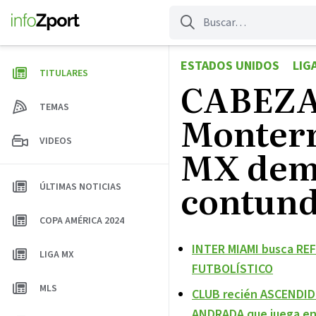
Saltar
al
contenido
ESTADOS UNIDOS
LIG
TITULARES
CABEZA
TEMAS
Monterre
VIDEOS
MX demo
contunde
ÚLTIMAS NOTICIAS
COPA AMÉRICA 2024
INTER MIAMI busca REF
LIGA MX
FUTBOLÍSTICO
MLS
CLUB recién ASCENDID
ANDRADA que juega e