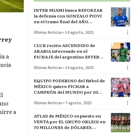
INTER MIAMI busca REFORZAR
la defensa con GONZALO PIOVI
en el tramo final del AÑO
FUTBOLÍSTICO
Últimas Noticias
•
14 agosto, 2025
rrey
CLUB recién ASCENDIDO de
ARABIA interesado en el
ia a
FICHAJE del argentino ESTEBAN
ANDRADA que juega en el
encia
Últimas Noticias
•
14 agosto, 2025
MONTERREY
EQUIPO PODEROSO del fútbol de
MÉXICO quiere FICHAR a
CAMPEÓN del MUNDO por 20
El
MILLONES de DÓLARES
 uno
Últimas Noticias
•
7 agosto, 2025
uirre a
ATLAS de MÉXICO es puesto en
VENTA por EL GRUPO ORLEGI en
70 MILLONES de DÓLARES
después de SEIS AÑOS de