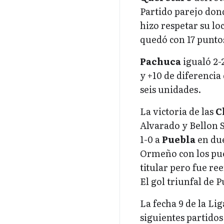
Partido parejo dond
hizo respetar su loc
quedó con 17 puntos 
Pachuca
igualó 2-
y +10 de diferencia
seis unidades.
La victoria de las
C
Alvarado y Bellon 
1-0 a
Puebla
en due
Ormeño con los pue
titular pero fue r
El gol triunfal de
La fecha 9 de la Li
siguientes partidos