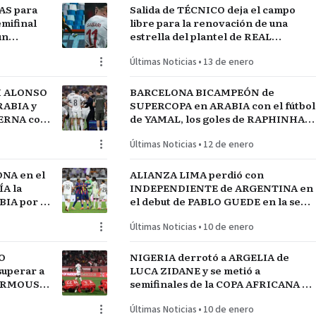
AS para
Salida de TÉCNICO deja el campo
mifinal
libre para la renovación de una
un
estrella del plantel de REAL
MADRID
Últimas Noticias
•
13 de enero
I ALONSO
BARCELONA BICAMPEÓN de
RABIA y
SUPERCOPA en ARABIA con el fútbol
TERNA con
de YAMAL, los goles de RAPHINHA y
lantel
las manos de JOAN GARCÍA
Últimas Noticias
•
12 de enero
NA en el
ALIANZA LIMA perdió con
A la
INDEPENDIENTE de ARGENTINA en
IA por el
el debut de PABLO GUEDE en la serie
RÍO DE LA PLATA de URUGUAY
Últimas Noticias
•
10 de enero
O
NIGERIA derrotó a ARGELIA de
uperar a
LUCA ZIDANE y se metió a
MARMOUSH
semifinales de la COPA AFRICANA de
NEGAL
NACIONES ante MARRUECOS
Últimas Noticias
•
10 de enero