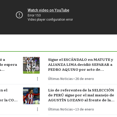
ó a
Sigue el ESCÁNDALO en MATUTE y
do espera
ALIANZA LIMA decidió SEPARAR a
A
PEDRO AQUINO por acto de
indisciplina en MONTEVIDEO
Últimas Noticias
•
26 de enero
n el
Lío de referentes de la SELECCIÓN
de PERÚ sigue por el mal manejo de
r la COPA
AGUSTÍN LOZANO al frente de la
FEDERACIÓN PERUANA de FÚTBOL
Últimas Noticias
•
13 de enero