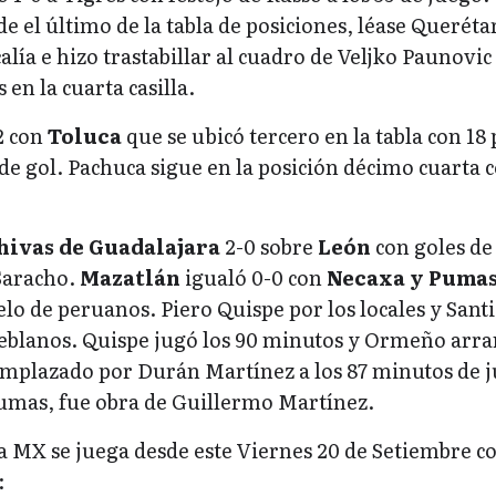
e el último de la tabla de posiciones, léase Queréta
alía e hizo trastabillar al cuadro de Veljko Paunovic
en la cuarta casilla.
2 con
Toluca
que se ubicó tercero en la tabla con 18
 de gol. Pachuca sigue en la posición décimo cuarta 
hivas de Guadalajara
2-0 sobre
León
con goles de
Saracho.
Mazatlán
igualó 0-0 con
Necaxa y Puma
lo de peruanos. Piero Quispe por los locales y Sant
blanos. Quispe jugó los 90 minutos y Ormeño arra
eemplazado por Durán Martínez a los 87 minutos de 
 Pumas, fue obra de Guillermo Martínez.
ga MX se juega desde este Viernes 20 de Setiembre co
: