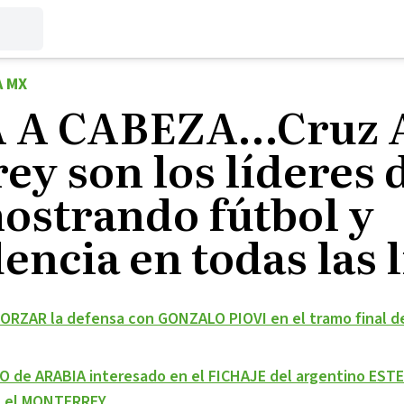
A MX
 A CABEZA…Cruz A
y son los líderes d
strando fútbol y
ncia en todas las l
ORZAR la defensa con GONZALO PIOVI en el tramo final d
O de ARABIA interesado en el FICHAJE del argentino EST
n el MONTERREY