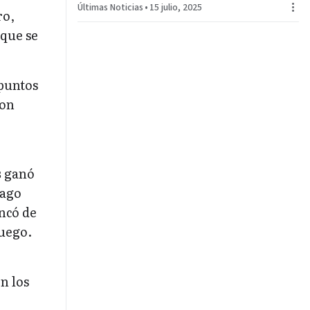
Últimas Noticias
•
15 julio, 2025
MANDATO
ro,
 que se
 puntos
con
s
ganó
iago
ncó de
juego.
n los