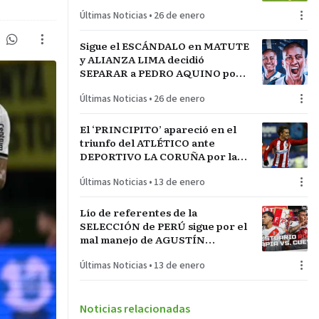
LA INCONTRASTABLE
Últimas Noticias
•
26 de enero
Sigue el ESCÁNDALO en MATUTE
y ALIANZA LIMA decidió
SEPARAR a PEDRO AQUINO por
acto de indisciplina en
Últimas Noticias
•
26 de enero
MONTEVIDEO
El ‘PRINCIPITO’ apareció en el
triunfo del ATLÉTICO ante
DEPORTIVO LA CORUÑA por la
COPA del REY en partido parejo
Últimas Noticias
•
13 de enero
Lío de referentes de la
SELECCIÓN de PERÚ sigue por el
mal manejo de AGUSTÍN
LOZANO al frente de la
Últimas Noticias
•
13 de enero
FEDERACIÓN PERUANA de
FÚTBOL
Noticias relacionadas