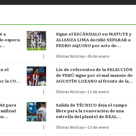
ó a
Sigue el ESCÁNDALO en MATUTE y
do espera
ALIANZA LIMA decidió SEPARAR a
A
PEDRO AQUINO por acto de
indisciplina en MONTEVIDEO
Últimas Noticias
•
26 de enero
n el
Lío de referentes de la SELECCIÓN
de PERÚ sigue por el mal manejo de
r la COPA
AGUSTÍN LOZANO al frente de la
FEDERACIÓN PERUANA de FÚTBOL
Últimas Noticias
•
13 de enero
AS para
Salida de TÉCNICO deja el campo
mifinal
libre para la renovación de una
un
estrella del plantel de REAL
MADRID
Últimas Noticias
•
13 de enero