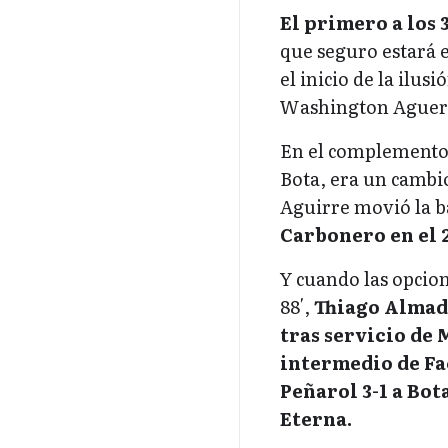
El primero a los 
que seguro estará e
el inicio de la ilu
Washington Aguerre
En el complemento 
Bota, era un cambio
Aguirre movió la ba
Carbonero en el 2
Y cuando las opcion
88′,
Thiago Almada
tras servicio de 
intermedio de Fac
Peñarol 3-1 a Bota
Eterna.