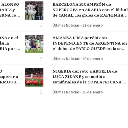
I ALONSO
BARCELONA BICAMPEÓN de
RABIA y
SUPERCOPA en ARABIA con el fútbol
TERNA con
de YAMAL, los goles de RAPHINHA y
lantel
las manos de JOAN GARCÍA
Últimas Noticias
•
12 de enero
NA en el
ALIANZA LIMA perdió con
A la
INDEPENDIENTE de ARGENTINA en
IA por el
el debut de PABLO GUEDE en la serie
RÍO DE LA PLATA de URUGUAY
Últimas Noticias
•
10 de enero
O
NIGERIA derrotó a ARGELIA de
uperar a
LUCA ZIDANE y se metió a
MARMOUSH
semifinales de la COPA AFRICANA de
NEGAL
NACIONES ante MARRUECOS
Últimas Noticias
•
10 de enero