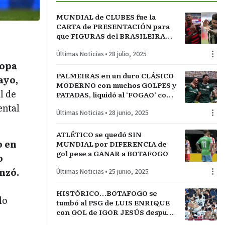
MUNDIAL de CLUBES fue la
CARTA de PRESENTACIÓN para
que FIGURAS del BRASILEIRAO
emigren a POTENCIAS
Últimas Noticias
•
28 julio, 2025
EUROPEAS
Copa
PALMEIRAS en un duro CLÁSICO
ayo,
MODERNO con muchos GOLPES y
l de
PATADAS, liquidó al ‘FOGAO’ con
gol de PAULINHO en el minuto
ental
Últimas Noticias
•
28 junio, 2025
100
ATLÉTICO se quedó SIN
o en
MUNDIAL por DIFERENCIA de
gol pese a GANAR a BOTAFOGO
o
nzó.
Últimas Noticias
•
25 junio, 2025
HISTÓRICO…BOTAFOGO se
lo
tumbó al PSG de LUIS ENRIQUE
con GOL de IGOR JESÚS después
de 13 AÑOS