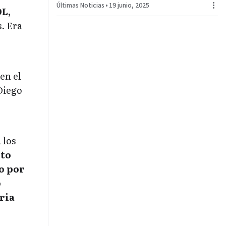
Últimas Noticias
•
19 junio, 2025
OL,
. Era
en el
 Diego
 los
nto
o por
ó
oria