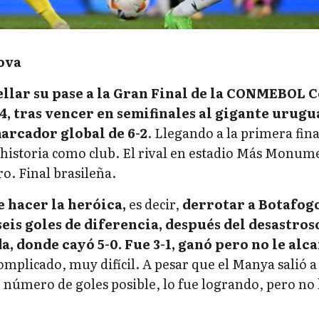
ova
ellar su pase a la Gran Final de la CONMEBOL 
, tras vencer en semifinales al gigante urugu
arcador global de 6-2
. Llegando a la primera fina
 historia como club. El rival en estadio Más Monum
ro. Final brasileña.
 hacer la heróica,
es decir,
derrotar a Botafog
is goles de diferencia, después del desastros
da, donde cayó 5-0.
Fue 3-1, ganó pero no le alca
complicado, muy difícil. A pesar que el Manya salió a
 número de goles posible, lo fue logrando, pero no 