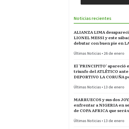
Noticias recientes
ALIANZA LIMA desapareci
LIONEL MESSI y este sába
debutar con buen pie en L
INCONTRASTABLE
Últimas Noticias
•
26 de enero
El ‘PRINCIPITO’ apareció e
triunfo del ATLÉTICO ante
DEPORTIVO LA CORUÑA po
del REY en partido parejo
Últimas Noticias
•
13 de enero
MARRUECOS y sus dos JOY
enfrentar a NIGERIA en se
de COPA AFRICA que será 
PARTIDAZO de pronóstico
Últimas Noticias
•
13 de enero
reservado