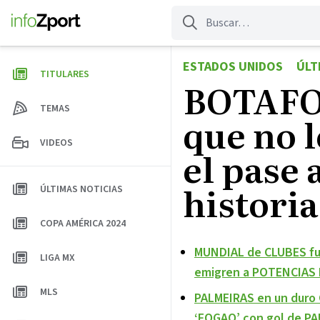
Saltar
al
contenido
ESTADOS UNIDOS
ÚLT
TITULARES
BOTAFO
TEMAS
que no l
VIDEOS
el pase
histori
ÚLTIMAS NOTICIAS
COPA AMÉRICA 2024
MUNDIAL de CLUBES fu
LIGA MX
emigren a POTENCIAS
MLS
PALMEIRAS en un duro
‘FOGAO’ con gol de PA