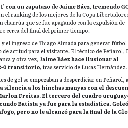
31′ con un zapatazo de Jaime Báez, tremendo G
n el ranking de los mejores de la Copa Libertadores
sión charrúa que se fue apagando con la expulsión de
 cerca del final del primer tiempo.
y el ingreso de Thiago Almada para generar fútbol 
 de actitud para el visitante. El técnico de Peñarol,
nca y otra vez, J
aime Báez hace ilusionar al
-0 transitorio,
tras servicio de Lucas Hernández.
es de gol se empezaban a desperdiciar en Peñarol, a
 silencia a los hinchas manyas con el descue
Marlon Freitas
.
El tercero del cuadro uruguay
undo Batista ya fue para la estadística
.
Gole
fogo, pero no le alcanzó para la final de la Gl