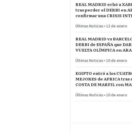
REAL MADRID echó a XAB
tras perder el DERBI en A
confirmar una CRISIS IN
jugadores referentes del p
Últimas Noticias
•
12 de enero
REAL MADRID vs BARCELO
DERBI de ESPAÑA que DARÍ
VUELTA OLÍMPICA en ARAB
INICIO de TEMPORADA
Últimas Noticias
•
10 de enero
EGIPTO entró a los CUATR
MEJORES de AFRICA tras s
COSTA DE MARFIL con 
Y SALAH…QUE VENGA SE
Últimas Noticias
•
10 de enero