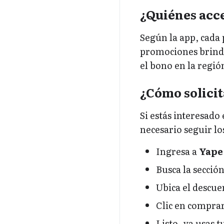
¿Quiénes acc
Según la app, cada 
promociones brinda
el bono en la regi
¿Cómo solicit
Si estás interesad
necesario seguir lo
Ingresa a
Yape
Busca la secció
Ubica el descue
Clic en compra
Listo, ya usas t