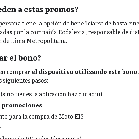
eden a estas promos?
persona tiene la opción de beneficiarse de hasta cin
das por la compañía Rodalexia, responsable de dis
ón de Lima Metropolitana.
ar el bono?
o en comprar
el dispositivo utilizando este bono
s siguientes pasos:
(sino tienes la aplicación haz clic aquí)
n
promociones
nto para la compra de Moto E13
r
u bono de 100 soles (descuento)