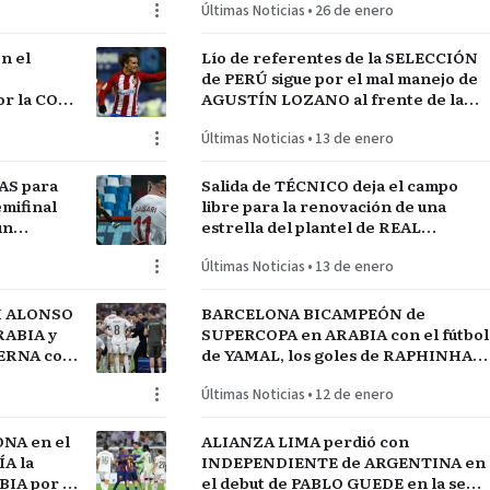
Últimas Noticias
•
26 de enero
n el
Lío de referentes de la SELECCIÓN
de PERÚ sigue por el mal manejo de
r la COPA
AGUSTÍN LOZANO al frente de la
FEDERACIÓN PERUANA de FÚTBOL
Últimas Noticias
•
13 de enero
AS para
Salida de TÉCNICO deja el campo
mifinal
libre para la renovación de una
un
estrella del plantel de REAL
MADRID
Últimas Noticias
•
13 de enero
I ALONSO
BARCELONA BICAMPEÓN de
RABIA y
SUPERCOPA en ARABIA con el fútbol
TERNA con
de YAMAL, los goles de RAPHINHA y
lantel
las manos de JOAN GARCÍA
Últimas Noticias
•
12 de enero
NA en el
ALIANZA LIMA perdió con
A la
INDEPENDIENTE de ARGENTINA en
IA por el
el debut de PABLO GUEDE en la serie