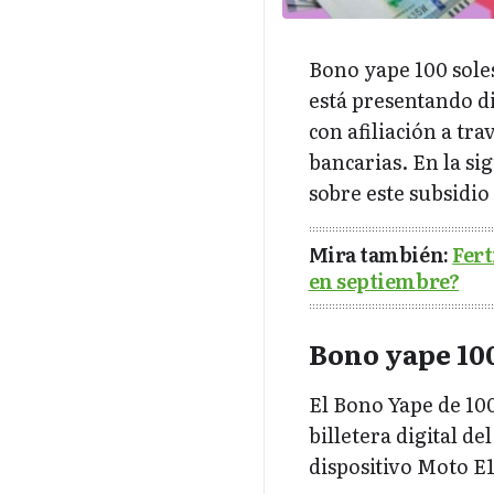
Bono yape 100 soles 
está presentando d
con afiliación a tr
bancarias. En la si
sobre este subsidio
Mira también:
Fert
en septiembre?
Bono yape 100
El Bono Yape de 100
billetera digital d
dispositivo Moto E