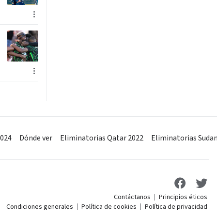
2024
Dónde ver
Eliminatorias Qatar 2022
Eliminatorias Suda
Contáctanos
Principios éticos
Condiciones generales
Política de cookies
Política de privacidad