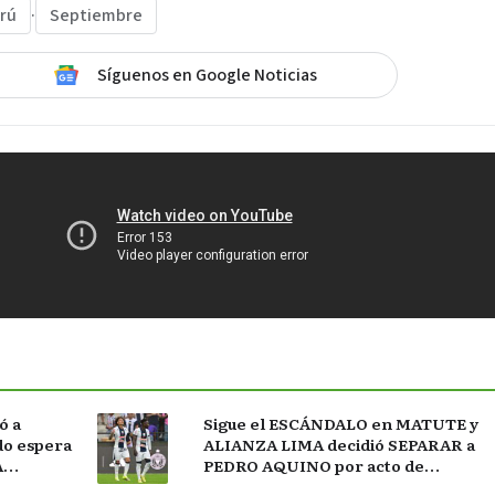
rú
·
Septiembre
Síguenos en Google Noticias
ó a
Sigue el ESCÁNDALO en MATUTE y
do espera
ALIANZA LIMA decidió SEPARAR a
A
PEDRO AQUINO por acto de
indisciplina en MONTEVIDEO