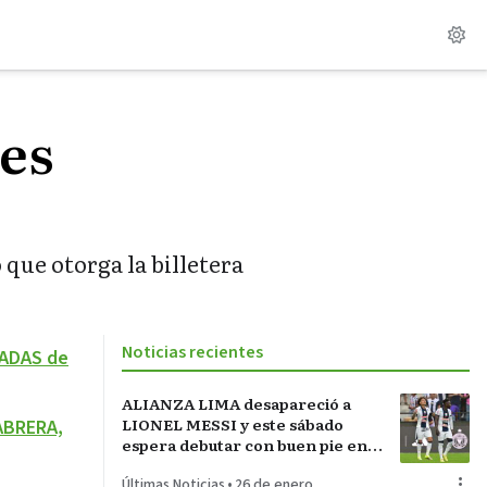
des
 que otorga la billetera
Noticias recientes
JADAS de
ALIANZA LIMA desapareció a
LIONEL MESSI y este sábado
ABRERA,
espera debutar con buen pie en
LA INCONTRASTABLE
Últimas Noticias
•
26 de enero