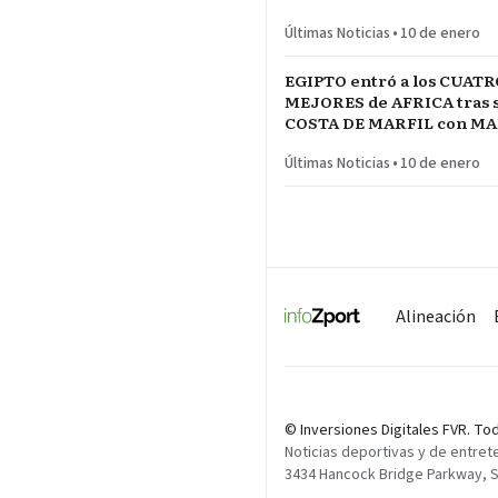
INICIO de TEMPORADA
Últimas Noticias
•
10 de enero
EGIPTO entró a los CUATR
MEJORES de AFRICA tras s
COSTA DE MARFIL con 
Y SALAH…QUE VENGA SE
Últimas Noticias
•
10 de enero
Alineación
© Inversiones Digitales FVR. T
Noticias deportivas y de entret
3434 Hancock Bridge Parkway, Su