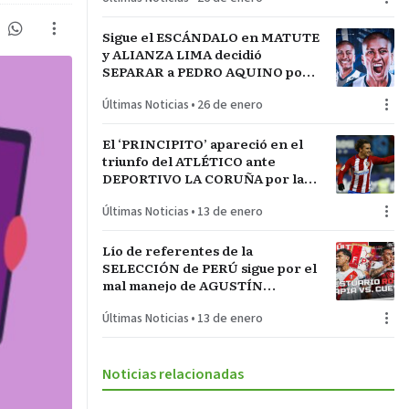
Sigue el ESCÁNDALO en MATUTE
y ALIANZA LIMA decidió
SEPARAR a PEDRO AQUINO por
acto de indisciplina en
Últimas Noticias
•
26 de enero
MONTEVIDEO
El ‘PRINCIPITO’ apareció en el
triunfo del ATLÉTICO ante
DEPORTIVO LA CORUÑA por la
COPA del REY en partido parejo
Últimas Noticias
•
13 de enero
Lío de referentes de la
SELECCIÓN de PERÚ sigue por el
mal manejo de AGUSTÍN
LOZANO al frente de la
Últimas Noticias
•
13 de enero
FEDERACIÓN PERUANA de
FÚTBOL
Noticias relacionadas