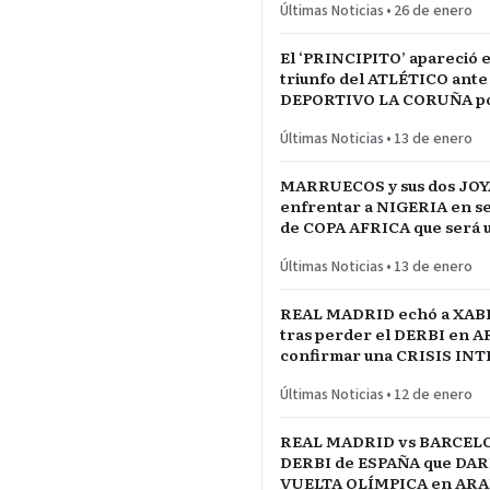
Últimas Noticias
•
26 de enero
El ‘PRINCIPITO’ apareció e
triunfo del ATLÉTICO ante
DEPORTIVO LA CORUÑA po
del REY en partido parejo
Últimas Noticias
•
13 de enero
MARRUECOS y sus dos JOY
enfrentar a NIGERIA en se
de COPA AFRICA que será 
PARTIDAZO de pronóstico
Últimas Noticias
•
13 de enero
reservado
REAL MADRID echó a XAB
tras perder el DERBI en A
confirmar una CRISIS IN
jugadores referentes del p
Últimas Noticias
•
12 de enero
REAL MADRID vs BARCELO
DERBI de ESPAÑA que DARÍ
VUELTA OLÍMPICA en ARAB