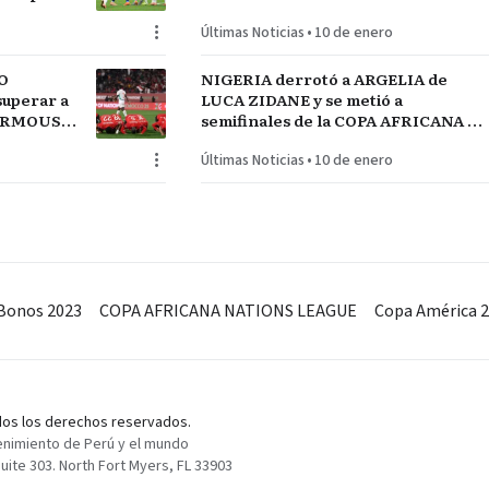
RÍO DE LA PLATA de URUGUAY
Últimas Noticias
•
10 de enero
O
NIGERIA derrotó a ARGELIA de
uperar a
LUCA ZIDANE y se metió a
MARMOUSH
semifinales de la COPA AFRICANA de
NEGAL
NACIONES ante MARRUECOS
Últimas Noticias
•
10 de enero
Bonos 2023
COPA AFRICANA NATIONS LEAGUE
Copa América 
odos los derechos reservados.
enimiento de Perú y el mundo
ite 303. North Fort Myers, FL 33903