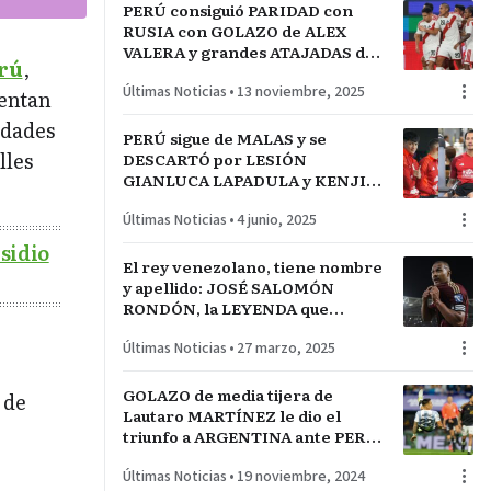
PERÚ consiguió PARIDAD con
RUSIA con GOLAZO de ALEX
VALERA y grandes ATAJADAS de
erú
,
PEDRO GALLESE apesar de su
Últimas Noticias
•
13 noviembre, 2025
BLOOPER
uentan
idades
PERÚ sigue de MALAS y se
lles
DESCARTÓ por LESIÓN
GIANLUCA LAPADULA y KENJI
CABRERA, CONVOCADO de
Últimas Noticias
•
4 junio, 2025
urgencia MAXLOREN CASTRO
sidio
El rey venezolano, tiene nombre
y apellido: JOSÉ SALOMÓN
RONDÓN, la LEYENDA que
devolvió el SUEÑO
Últimas Noticias
•
27 marzo, 2025
MUNDIALISTA a la VINOTINTO
GOLAZO de media tijera de
 de
Lautaro MARTÍNEZ le dio el
triunfo a ARGENTINA ante PERÚ.
La ALBICELESTE primera en el
Últimas Noticias
•
19 noviembre, 2024
ranking FIFA y el ‘TORO’ logró su