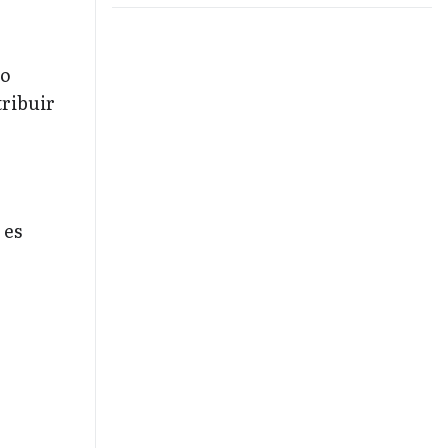
tanto 32 con la SELECCIÓN
co
tribuir
, es