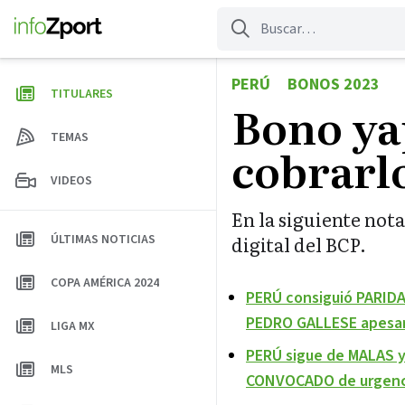
Saltar
al
contenido
PERÚ
BONOS 2023
TITULARES
Bono ya
TEMAS
cobrarl
VIDEOS
En la siguiente nota
ÚLTIMAS NOTICIAS
digital del BCP.
COPA AMÉRICA 2024
PERÚ consiguió PARID
PEDRO GALLESE apesa
LIGA MX
PERÚ sigue de MALAS 
MLS
CONVOCADO de urgen