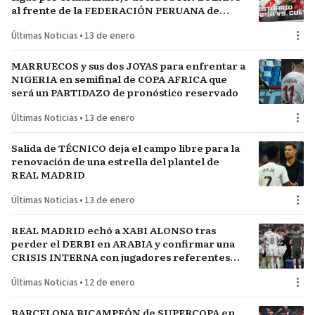
al frente de la FEDERACIÓN PERUANA de
FÚTBOL
Últimas Noticias
•
13 de enero
MARRUECOS y sus dos JOYAS para enfrentar a
NIGERIA en semifinal de COPA AFRICA que
será un PARTIDAZO de pronóstico reservado
Últimas Noticias
•
13 de enero
Salida de TÉCNICO deja el campo libre para la
renovación de una estrella del plantel de
REAL MADRID
Últimas Noticias
•
13 de enero
REAL MADRID echó a XABI ALONSO tras
perder el DERBI en ARABIA y confirmar una
CRISIS INTERNA con jugadores referentes
del plantel
Últimas Noticias
•
12 de enero
BARCELONA BICAMPEÓN de SUPERCOPA en