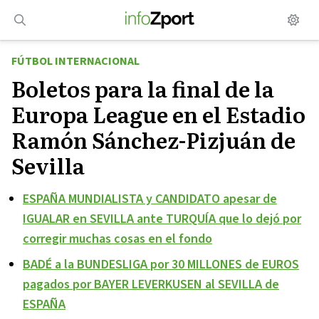
Saltar
al
contenido
FÚTBOL INTERNACIONAL
Boletos para la final de la
Europa League en el Estadio
Ramón Sánchez-Pizjuán de
Sevilla
ESPAÑA MUNDIALISTA y CANDIDATO apesar de
IGUALAR en SEVILLA ante TURQUÍA que lo dejó por
corregir muchas cosas en el fondo
BADÉ a la BUNDESLIGA por 30 MILLONES de EUROS
pagados por BAYER LEVERKUSEN al SEVILLA de
ESPAÑA