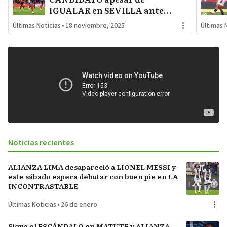
IGUALAR en SEVILLA ante
TURQUÍA que lo dejó por
Últimas Noticias
•
18 noviembre, 2025
Últimas 
corregir muchas cosas en el
fondo
Noticias recientes
ALIANZA LIMA desapareció a LIONEL MESSI y
este sábado espera debutar con buen pie en LA
INCONTRASTABLE
Últimas Noticias
•
26 de enero
Sigue el ESCÁNDALO en MATUTE y ALIANZA