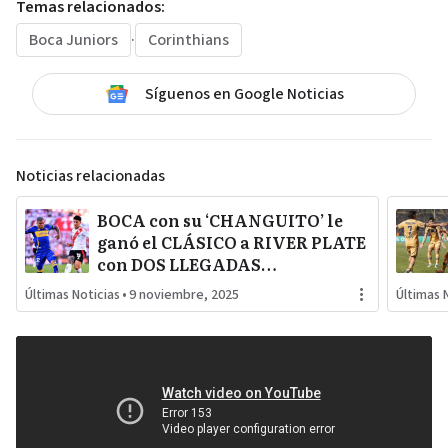
Temas relacionados:
Boca Juniors
·
Corinthians
Síguenos en Google Noticias
Noticias relacionadas
BOCA con su ‘CHANGUITO’ le
ganó el CLÁSICO a RIVER PLATE
con DOS LLEGADAS
FULMINANTES que lo dejan a
Últimas Noticias
•
9 noviembre, 2025
Últimas 
GALLARDO lejos de la COPA