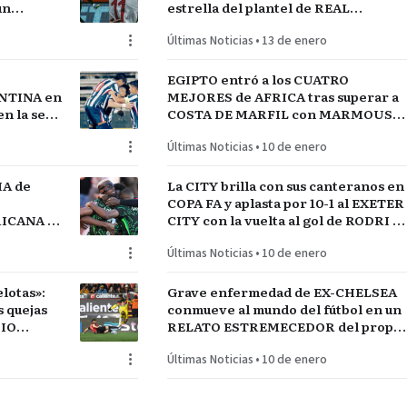
un
estrella del plantel de REAL
MADRID
Últimas Noticias
•
13 de enero
EGIPTO entró a los CUATRO
NTINA en
MEJORES de AFRICA tras superar a
n la serie
COSTA DE MARFIL con MARMOUSH
GUAY
Y SALAH…QUE VENGA SENEGAL
Últimas Noticias
•
10 de enero
IA de
La CITY brilla con sus canteranos en
COPA FA y aplasta por 10-1 al EXETER
FRICANA de
CITY con la vuelta al gol de RODRI y
COS
la estrella SEMENYO
Últimas Noticias
•
10 de enero
lotas»:
Grave enfermedad de EX-CHELSEA
conmueve al mundo del fútbol en un
DIO
RELATO ESTREMECEDOR del propio
jugador
Últimas Noticias
•
10 de enero