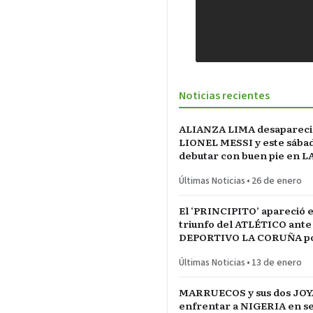
Noticias recientes
ALIANZA LIMA desapareci
LIONEL MESSI y este sába
debutar con buen pie en L
INCONTRASTABLE
Últimas Noticias
•
26 de enero
El ‘PRINCIPITO’ apareció e
triunfo del ATLÉTICO ante
DEPORTIVO LA CORUÑA po
del REY en partido parejo
Últimas Noticias
•
13 de enero
MARRUECOS y sus dos JOY
enfrentar a NIGERIA en se