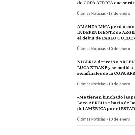
de COPA AFRICA que será 
PARTIDAZO de pronóstico
Últimas Noticias
•
13 de enero
reservado
ALIANZA LIMA perdió con
INDEPENDIENTE de ARGE
el debut de PABLO GUEDE e
RÍO DE LA PLATA de URU
Últimas Noticias
•
10 de enero
NIGERIA derrotó a ARGEL
LUCA ZIDANE y se metió a
semifinales de la COPA A
NACIONES ante MARRUE
Últimas Noticias
•
10 de enero
«Me tienen hinchado las pe
Loco ABREU se harta de las quejas
del AMÉRICA por el ESTA
CALIENTE
Últimas Noticias
•
10 de enero