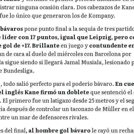
registrar ninguna ocasión clara. Dos cabezazos de Kane
fue lo único que generaron los de Kompany.
s bávaros
pone punto final a la sequía de tres partido
e
líder con 17 puntos, igual que Leipzig, pero 
 gol de +17. Brillante
en juego y
contundente e
n de cara al duelo del miércoles con Barcelona por
 sigue siendo si llegará Jamal Musiala, lesionado 
e Bundesliga.
 todo salió perfecto para el poderío bávaro.
En cue
el inglés Kane firmó un doblete
que sentenció el
. El primero fue un latigazo desde 25 metros y el s
cia después de controlar un taconazo de Müller en el
entre un mar de defensores rivales.
s del final
, al hombre gol bávaro
le cayó un rech