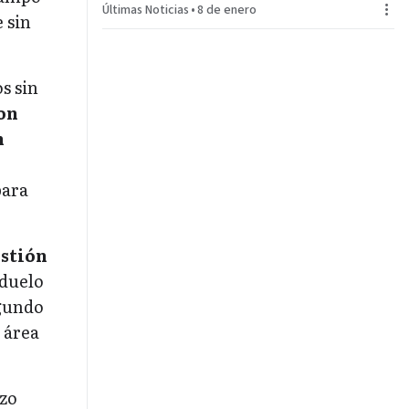
Últimas Noticias
•
8 de enero
SUPERCOPA
 sin
s sin
con
n
para
stión
 duelo
egundo
 área
azo