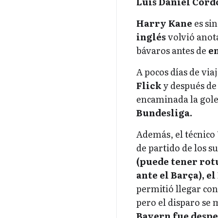
Luis Daniel Córd
Harry Kane
es si
inglés
volvió anot
bávaros antes de
en
A pocos días de viaj
Flick
y después de 
encaminada la gol
Bundesliga.
Además, el técnico
de partido de los s
(puede tener rotu
ante el Barça), e
permitió llegar co
pero el disparo se
Bayern fue desp