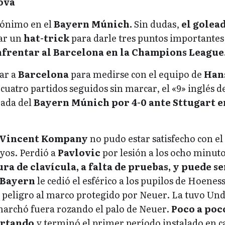
ova
nónimo en el
Bayern Múnich.
Sin dudas,
el golea
ar un
hat-trick
para darle tres puntos importantes 
frentar al Barcelona en la Champions League
ar a
Barcelona
para medirse con el equipo de
Han
cuatro partidos seguidos sin marcar, el «9» inglés d
eada del
Bayern Múnich por 4-0 ante Sttugart e
Vincent Kompany
no pudo estar satisfecho con el 
uyos. Perdió a
Pavlovic
por lesión a los ocho minut
ra de clavícula, a falta de pruebas, y puede se
l Bayern
le cedió el esférico a los pupilos de Hoeness
n peligro al marco protegido por Neuer. La tuvo Und
 marchó fuera rozando el palo de Neuer.
Poco a poco
ertando
y terminó el primer período instalado en 