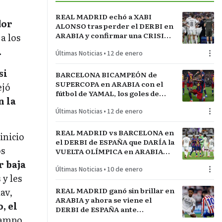
REAL MADRID echó a XABI
dor
ALONSO tras perder el DERBI en
ARABIA y confirmar una CRISIS
a los
INTERNA con jugadores
.
Últimas Noticias
•
12 de enero
referentes del plantel
si
BARCELONA BICAMPEÓN de
SUPERCOPA en ARABIA con el
ejó
fútbol de YAMAL, los goles de
n la
RAPHINHA y las manos de JOAN
Últimas Noticias
•
12 de enero
GARCÍA
REAL MADRID vs BARCELONA en
inicio
el DERBI de ESPAÑA que DARÍA la
os
VUELTA OLÍMPICA en ARABIA
por el INICIO de TEMPORADA
r baja
Últimas Noticias
•
10 de enero
 y les
av,
REAL MADRID ganó sin brillar en
ARABIA y ahora se viene el
, el
DERBI de ESPAÑA ante
campo
BARCELONA por el título de la