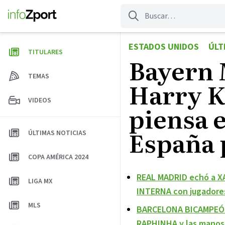
Saltar
al
contenido
ESTADOS UNIDOS
ÚLT
TITULARES
Bayern 
TEMAS
Harry Ka
VIDEOS
piensa e
España 
ÚLTIMAS NOTICIAS
COPA AMÉRICA 2024
REAL MADRID echó a XA
LIGA MX
INTERNA con jugadores
MLS
BARCELONA BICAMPEÓN 
RAPHINHA y las manos