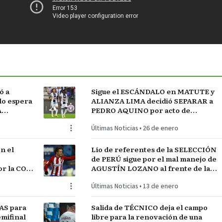
ó a
Sigue el ESCÁNDALO en MATUTE y
do espera
ALIANZA LIMA decidió SEPARAR a
A
PEDRO AQUINO por acto de
indisciplina en MONTEVIDEO
Últimas Noticias
•
26 de enero
n el
Lío de referentes de la SELECCIÓN
de PERÚ sigue por el mal manejo de
r la COPA
AGUSTÍN LOZANO al frente de la
FEDERACIÓN PERUANA de FÚTBOL
Últimas Noticias
•
13 de enero
AS para
Salida de TÉCNICO deja el campo
mifinal
libre para la renovación de una