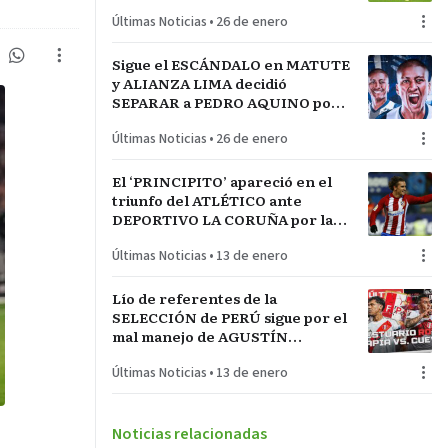
LA INCONTRASTABLE
Últimas Noticias
•
26 de enero
Sigue el ESCÁNDALO en MATUTE
y ALIANZA LIMA decidió
SEPARAR a PEDRO AQUINO por
acto de indisciplina en
Últimas Noticias
•
26 de enero
MONTEVIDEO
El ‘PRINCIPITO’ apareció en el
triunfo del ATLÉTICO ante
DEPORTIVO LA CORUÑA por la
COPA del REY en partido parejo
Últimas Noticias
•
13 de enero
Lío de referentes de la
SELECCIÓN de PERÚ sigue por el
mal manejo de AGUSTÍN
LOZANO al frente de la
Últimas Noticias
•
13 de enero
FEDERACIÓN PERUANA de
FÚTBOL
Noticias relacionadas