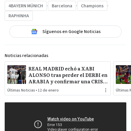
4BAYERN MÚNICH
·
Barcelona
·
Champions
·
RAPHINHA
Síguenos en Google Noticias
Noticias relacionadas
REAL MADRID echó a XABI
ALONSO tras perder el DERBI en
ARABIA y confirmar una CRISIS
INTERNA con jugadores
Últimas Noticias
•
12 de enero
Últimas 
referentes del plantel