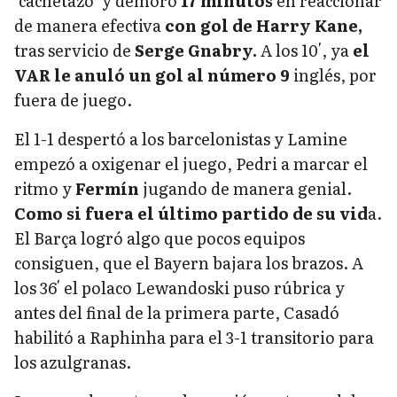
‘cachetazo’
y demoró
17 minutos
en reaccionar
de manera efectiva
con gol de Harry Kane,
tras servicio de
Serge Gnabry.
A los 10′, ya
el
VAR le anuló un gol al número 9
inglés, por
fuera de juego.
El 1-1 despertó a los barcelonistas y Lamine
empezó a oxigenar el juego, Pedri a marcar el
ritmo y
Fermín
jugando de manera genial.
Como si fuera el último partido de su vid
a.
El Barça logró algo que pocos equipos
consiguen, que el Bayern bajara los brazos. A
los 36′ el polaco Lewandoski puso rúbrica y
antes del final de la primera parte, Casadó
habilitó a Raphinha para el 3-1 transitorio para
los azulgranas.