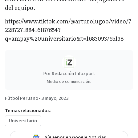
del equipo.
https://www.tiktok.com/@arturolugoo/video/7
228727188416187654?
q=ampay%20universitario&t=1683093765138
Por
Redacción Infozport
Medio de comunicación.
Fútbol Peruano
•
3 mayo, 2023
Temas relacionados:
Universitario
Síguenos en Google Noticias