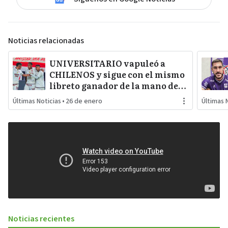
Noticias relacionadas
UNIVERSITARIO vapuleó a
CHILENOS y sigue con el mismo
libreto ganador de la mano de
su técnico español JAVIER
Últimas Noticias
•
26 de enero
Últimas 
RABANAL
Noticias recientes