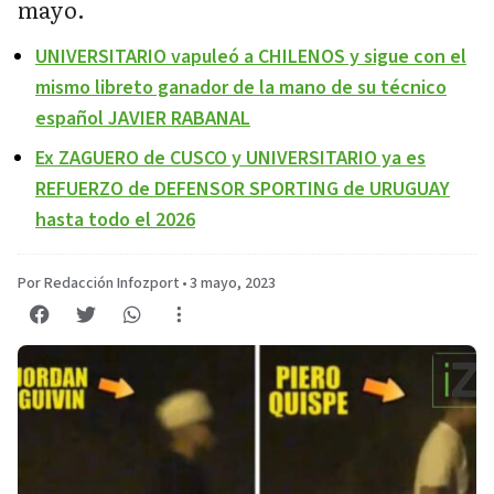
mayo.
UNIVERSITARIO vapuleó a CHILENOS y sigue con el
mismo libreto ganador de la mano de su técnico
español JAVIER RABANAL
Ex ZAGUERO de CUSCO y UNIVERSITARIO ya es
REFUERZO de DEFENSOR SPORTING de URUGUAY
hasta todo el 2026
Por Redacción Infozport
•
3 mayo, 2023